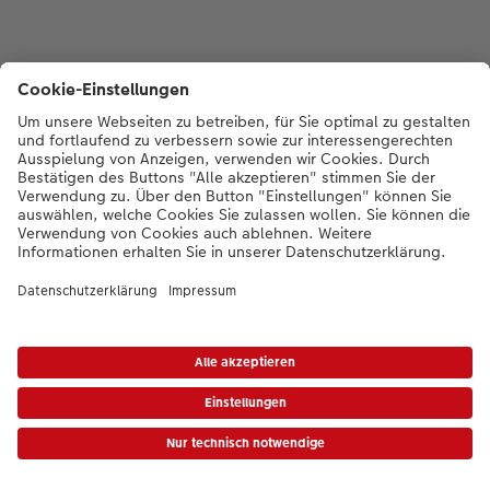
*Die Preise gelten inkl. MwSt. zzgl. Versandkosten (ggf. auch bei Filialabholung)
gem.
Preisliste
|
AGB
|
Datenschutz
|
Impressum
|
Erklärung zur Barrierefreiheit