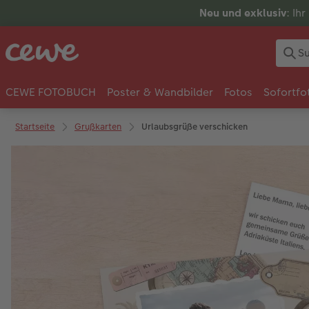
Neu und exklusiv
: Ih
CEWE FOTOBUCH
Poster & Wandbilder
Fotos
Sofortfo
Startseite
Grußkarten
Urlaubsgrüße verschicken