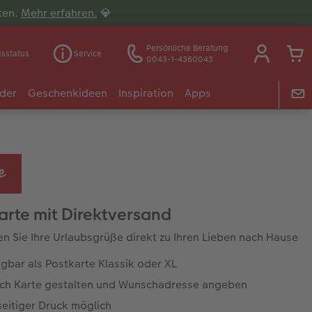
lten.
Mehr erfahren.
💎
Persönliche Beratung
gsstatus
Service
0043-1-4360043
der
Geschenkideen
Inspiration
Apps
arte mit Direktversand
n Sie Ihre Urlaubsgrüße direkt zu Ihren Lieben nach Hause
gbar als Postkarte Klassik oder XL
ach Karte gestalten und Wunschadresse angeben
seitiger Druck möglich