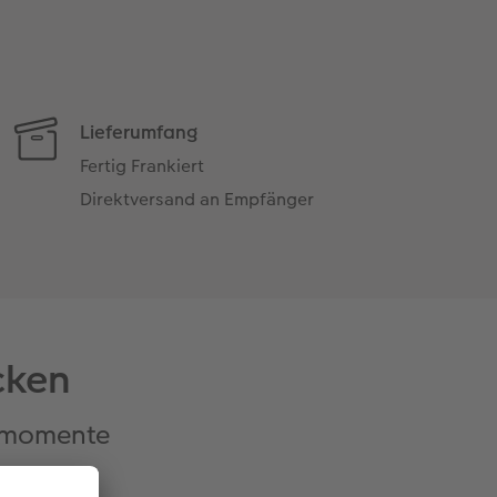
Lieferumfang
Fertig Frankiert
Direktversand an Empfänger
cken
enmomente