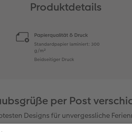
Produktdetails
Papierqualität & Druck
Standardpapier laminiert: 300
g/m²
Beidseitiger Druck
aubsgrüße per Post verschi
ebtesten Designs für unvergessliche Feri