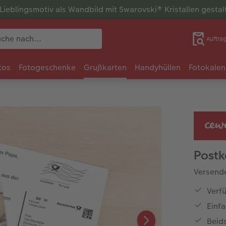
r Lieblingsmotiv als Wandbild mit Swarovski® Kristallen gesta
Auftra
tos
Fotogeschenke
Grußkarten
Handyhüllen
Fotokalen
Postk
Versende
Verfü
Einf
Beid