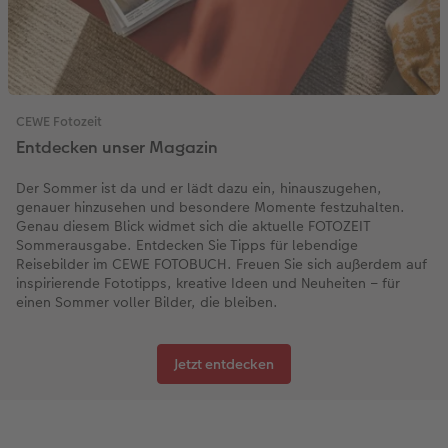
Fotobuch erstellen
Neuheiten
Neuheiten
Retro Minis
Neuheiten
Neuheiten
CEWE Magazin
Neuheiten
Extras
Extras
CEWE myPhotos
Neuheiten
CEWE Fotozeit
Entdecken unser Magazin
Der Sommer ist da und er lädt dazu ein, hinauszugehen,
genauer hinzusehen und besondere Momente festzuhalten.
Genau diesem Blick widmet sich die aktuelle FOTOZEIT
Sommerausgabe. Entdecken Sie Tipps für lebendige
Reisebilder im CEWE FOTOBUCH. Freuen Sie sich außerdem auf
inspirierende Fototipps, kreative Ideen und Neuheiten – für
einen Sommer voller Bilder, die bleiben.
Jetzt entdecken