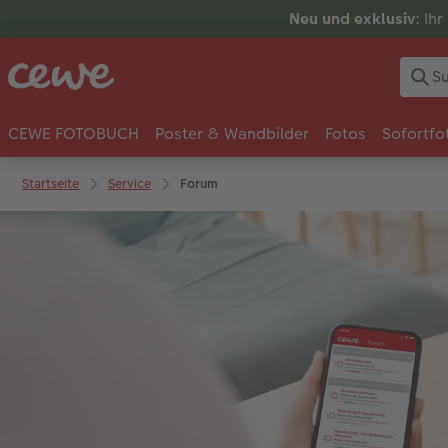
Neu und exklusiv
: Ih
CEWE FOTOBUCH
Poster & Wandbilder
Fotos
Sofortfo
Startseite
Service
Forum