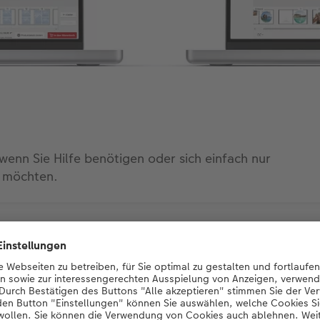
enn Sie Hilfe benötigen oder sich einfach nur
n möchten.
n unsere Mitglieder im C