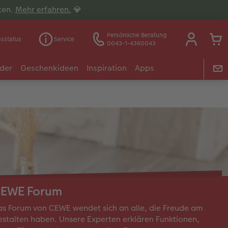
lten.
Mehr erfahren.
💎
Persönliche Beratung
gsstatus
Service
0043-1-4360043
der
Geschenkideen
Inspiration
Apps
EWE Forum
s Forum von CEWE wendet sich an alle, die Freude am
stalten haben. Unsere Experten erklären Funktionen,