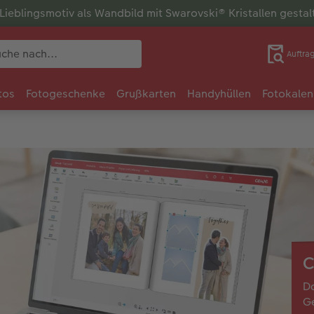
r Lieblingsmotiv als Wandbild mit Swarovski® Kristallen gesta
Auftra
tos
Fotogeschenke
Grußkarten
Handyhüllen
Fotokalen
C
Da
Ge