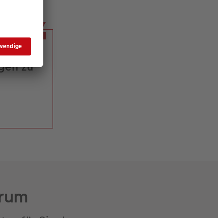
tion.
gen zu
orum