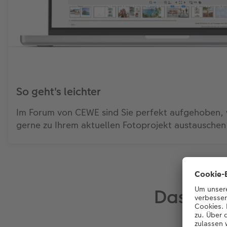
So geht's leichter
Im Forum von CEWE sind Sie perfekt aufgehoben, w
gerne zu Ihrem aktuellen Fotoprojekt austausche
Das sage