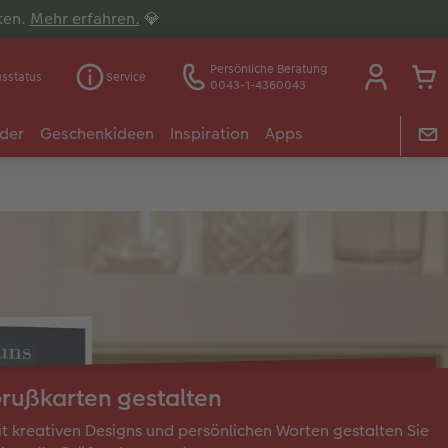
lten.
Mehr erfahren.
💎
Persönliche Beratung
gsstatus
Service
0043-1-4360043
der
Geschenkideen
Inspiration
Apps
rußkarten gestalten
t kreativen Designs und persönlichen Worten gestalten Sie