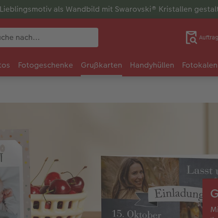
r Lieblingsmotiv als Wandbild mit Swarovski® Kristallen gesta
Auftra
tos
Fotogeschenke
Grußkarten
Handyhüllen
Fotokalen
G
Mi