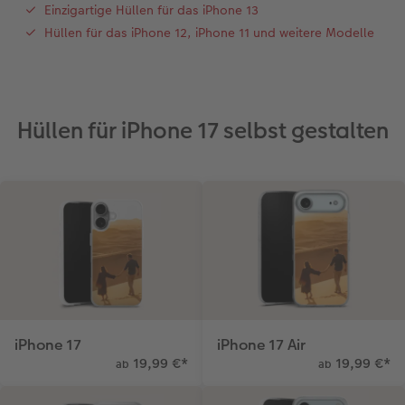
Einzigartige Hüllen für das iPhone 13
Hüllen für das iPhone 12, iPhone 11 und weitere Modelle
Erste Schritte
CEWE myPhotos
Fotos digitalisieren
Mehrteilige Sofortfotos
CEWE Geschenkgutschein
CEWE myPhotos
Neuheiten
Extras
Fotowettbewerbe
Fotobuch erstellen
Neuheiten
Neuheiten
Retro Minis
Neuheiten
Neuheiten
CEWE Magazin
Neuheiten
Extras
Extras
CEWE myPhotos
Neuheiten
Hüllen für iPhone 17 selbst gestalten
iPhone 17
iPhone 17 Air
19,99 €
*
19,99 €
*
ab
ab