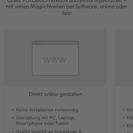
CEWE FOTOBUCH kreativ und einfach gestalten –
mit vielen Möglichkeiten per Software, online oder
App
Direkt online gestalten
Keine Installation notwendig
Gr
Gestaltung mit PC, Laptop,
Hi
Smartphone oder Tablet
Ei
Große Vielfalt an Produkten &