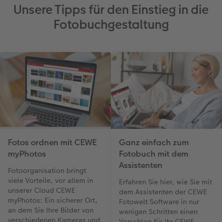
Unsere Tipps für den Einstieg in die
Erste Schritte
CEWE myPhotos
Fotos digitalisieren
Mehrteilige Sofortfotos
CEWE Geschenkgutschein
CEWE myPhotos
Neuheiten
Extras
Fotowettbewerbe
Fotobuchgestaltung
Fotobuch erstellen
Neuheiten
Neuheiten
Retro Minis
Neuheiten
Neuheiten
CEWE Magazin
Neuheiten
Extras
Extras
CEWE myPhotos
Neuheiten
Fotos ordnen mit CEWE
Ganz einfach zum
myPhotos
Fotobuch mit dem
Assistenten
Fotoorganisation bringt
viele Vorteile, vor allem in
Erfahren Sie hier, wie Sie mit
unserer Cloud CEWE
dem Assistenten der CEWE
myPhotos: Ein sicherer Ort,
Fotowelt Software in nur
an dem Sie Ihre Bilder von
wenigen Schritten einen
verschiedenen Kameras und
Vorschlag für Ihr CEWE