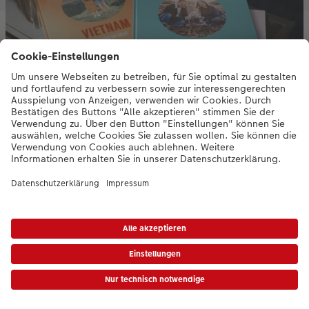
Kundenbeispiele in der CEWE Community
Echte CEWE FOTOBUCH Kreationen entdecken
Sie suchen Inspiration? Blättern Sie durch abwechslungsreiche
Gestaltungen aus mehr als 26.000 echten Fotobüchern unserer
Kundinnen und Kunden. Finden Sie neue Ideen und erleben Sie
den lebendigen Austausch mit anderen CEWE FOTOBUCH Fans.
Jetzt entdecken
* Die UVP gelten inkl. MwSt. zzgl. Versandkosten (ggf. auch bei Filialabholung) gem.
Preisliste
|
AGB
|
Datenschutz
|
Impressum