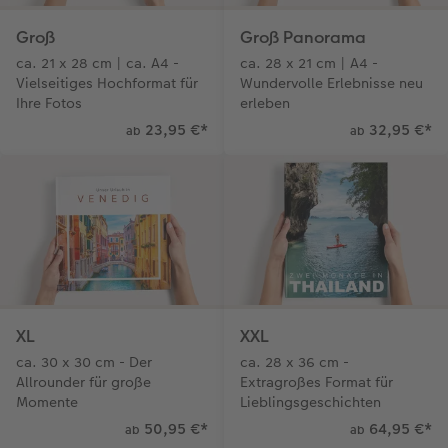
Groß
Groß Panorama
ca. 21 x 28 cm | ca. A4 -
ca. 28 x 21 cm | A4 -
Vielseitiges Hochformat für
Wundervolle Erlebnisse neu
Ihre Fotos
erleben
23,95 €
*
32,95 €
*
ab
ab
XL
XXL
ca. 30 x 30 cm - Der
ca. 28 x 36 cm -
Allrounder für große
Extragroßes Format für
Momente
Lieblingsgeschichten
50,95 €
*
64,95 €
*
ab
ab