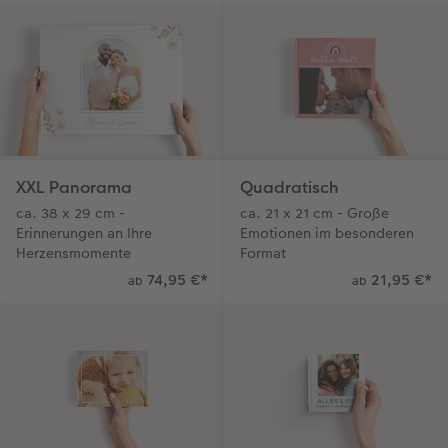
XXL Panorama
Quadratisch
ca. 38 x 29 cm -
ca. 21 x 21 cm - Große
Erinnerungen an Ihre
Emotionen im besonderen
Herzensmomente
Format
74,95 €
*
21,95 €
*
ab
ab