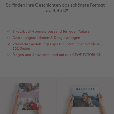
Webinare & VHS
Bestellwege
Last Minute Fotos
Sofortfotosets
Faber-Castell
Papierqualitäten
Bestellwege
CEWE myPhotos
Besondere Geschenkideen
Anleitungen & Hilfe
So finden Ihre Geschichten das schönste Format –
ab 9,95 €*
Fotobuch für Anfänger
Ideen zur Wandgestaltung
CEWE myPhotos
Sofortfotocollagen
Foto-Geschenkbox
Weitere Anlässe
Inspiration
Neuheiten
CEWE myPhotos
Fototipps
Erste Schritte
CEWE myPhotos
Fotos digitalisieren
Mehrteilige Sofortfotos
CEWE Geschenkgutschein
CEWE myPhotos
Neuheiten
Extras
Fotowettbewerbe
9 Fotobuch-Formate passend für jeden Anlass
Gestaltungstoptionen & Desginvorlagen
Fotobuch erstellen
Neuheiten
Neuheiten
Retro Minis
Neuheiten
Neuheiten
CEWE Magazin
Prämierte Gestaltungsapps für Fotobücher mit bis zu
202 Seiten
Neuheiten
Extras
Extras
CEWE myPhotos
Neuheiten
Fragen und Antworten rund um das CEWE FOTOBUCH