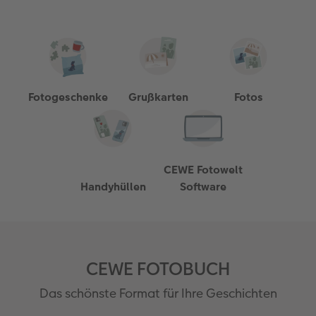
Erste Schritte
CEWE myPhotos
Fotos digitalisieren
Mehrteilige Sofortfotos
CEWE Geschenkgutschein
CEWE myPhotos
Neuheiten
Extras
Fotowettbewerbe
Fotobuch erstellen
Neuheiten
Neuheiten
Retro Minis
Neuheiten
Neuheiten
CEWE Magazin
Fotogeschenke
Grußkarten
Fotos
Neuheiten
Extras
Extras
CEWE myPhotos
Neuheiten
CEWE Fotowelt
Handyhüllen
Software
CEWE FOTOBUCH
Das schönste Format für Ihre Geschichten