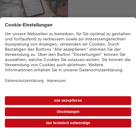
Alle Bestellungen auf
einen Blick
Ihre CEWE-Bestellungen an
einem Ort: Egal ob Sie in der
App, Software oder auch
online Produkte bestellt
haben – in der App behalten
Sie alles im Blick. Und
können Ihre Sendungen
jederzeit verfolgen.
* Die UVP gelten inkl. MwSt. zzgl. Versandkosten (ggf. auch bei Filialabholung) gem.
Preisliste
|
AGB
|
Datenschutz
|
Impressum
App herunterladen