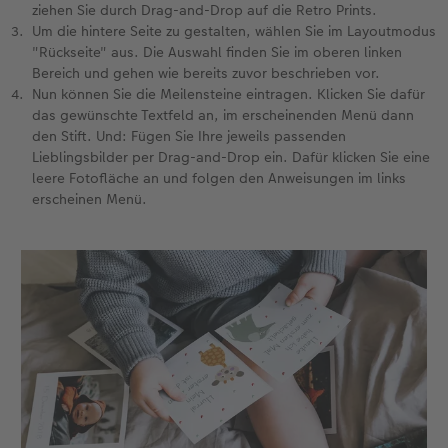
ziehen Sie durch Drag-and-Drop auf die Retro Prints.
Um die hintere Seite zu gestalten, wählen Sie im Layoutmodus
Fotobuch erstellen
Neuheiten
Neuheiten
Retro Minis
Neuheiten
Neuheiten
CEWE Magazin
"Rückseite" aus. Die Auswahl finden Sie im oberen linken
Bereich und gehen wie bereits zuvor beschrieben vor.
Neuheiten
Extras
Extras
CEWE myPhotos
Neuheiten
Nun können Sie die Meilensteine eintragen. Klicken Sie dafür
das gewünschte Textfeld an, im erscheinenden Menü dann
den Stift. Und: Fügen Sie Ihre jeweils passenden
Lieblingsbilder per Drag-and-Drop ein. Dafür klicken Sie eine
leere Fotofläche an und folgen den Anweisungen im links
erscheinen Menü.