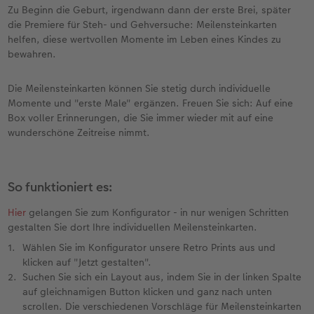
Erinnerungstasche
Fotocollage
Fotosets
Sofortfotos
Fototassen
Babykarten
Silikonhüllen
Wandkalender Fineline
für Männer
Baby
Neue Funktionen
Zu Beginn die Geburt, irgendwann dann der erste Brei, später
die Premiere für Steh- und Gehversuche: Meilensteinkarten
en
Personalisierter Schuber
hexxas
Fotosticker
Sofortsticker
Emaille Becher
Geburtskarten
Handykette
Kundenbeispiele
für Frauen
Erste Schritte
Erste Schritte
helfen, diese wertvollen Momente im Leben eines Kindes zu
bewahren.
Bestellwege
Acrylglas
Art Prints
Sofortfotos mit Rahmen
Trinkflasche
Taufkarten
Kunststoffhüllen
Papierqualitäten
für Freundinnen
Kreative Ideen mit Sofortfotos
Softwaretipps
Die Meilensteinkarten können Sie stetig durch individuelle
Momente und "erste Male" ergänzen. Freuen Sie sich: Auf eine
Inspiration
Alu Dibond
Premium Poster
Sofortfotos mit Text
Dekoration
Postkarten
Lederhüllen
Bestellwege
für Kinder
Gestaltungsideen
Videotutorials
Box voller Erinnerungen, die Sie immer wieder mit auf eine
wunderschöne Zeitreise nimmt.
Jahrbuch
Gallery Print
Rahmen
Sofortfotos mit Design
Schule & Büro
Fotokarten
Holzhüllen
Designvorlagen
für Großeltern
Fotobuch für Anfänger
r
Reisefotobuch
Hartschaum
Fotogrößen & Formate
Sofortfotostreifen
Textilien
Digitale Grußkarte
Bio-based Case
Kalender mit fertigem Design
für Tierfreunde
Softwaretipps
So funktioniert es:
Kundenbeispiele
Mehrteiler
Bestellwege
Sofortfotogrußkarten
Art Prints
Bestellwege
Mit Design
Gestaltungsideen
Einfach & schnell gestaltet
Videotutorials
Hier
gelangen Sie zum Konfigurator - in nur wenigen Schritten
gestalten Sie dort Ihre individuellen Meilensteinkarten.
Webinare & VHS
Bestellwege
Last Minute Fotos
Sofortfotosets
Faber-Castell
Papierqualitäten
Bestellwege
CEWE myPhotos
Besondere Geschenkideen
Anleitungen & Hilfe
Wählen Sie im Konfigurator unsere Retro Prints aus und
klicken auf "Jetzt gestalten".
Fotobuch für Anfänger
Ideen zur Wandgestaltung
CEWE myPhotos
Sofortfotocollagen
Foto-Geschenkbox
Weitere Anlässe
Inspiration
Neuheiten
CEWE myPhotos
Fototipps
Suchen Sie sich ein Layout aus, indem Sie in der linken Spalte
auf gleichnamigen Button klicken und ganz nach unten
scrollen. Die verschiedenen Vorschläge für Meilensteinkarten
Erste Schritte
CEWE myPhotos
Fotos digitalisieren
Mehrteilige Sofortfotos
CEWE Geschenkgutschein
CEWE myPhotos
Neuheiten
Extras
Fotowettbewerbe