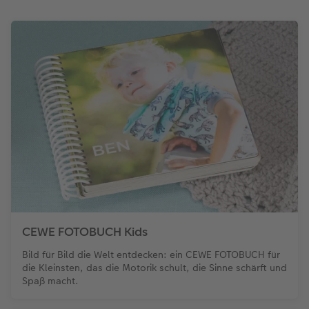
Meine ersten Schritte
Jetzt kann ich schon alleine sitzen
Jetzt kann ich schon alleine stehen
Mein erster Brei
Das esse ich am liebsten
Meine erste Schramme
Mein Lieblings-Outfit
So schlafe ich am liebsten
Heute habe ich das erste Mal
durchgeschlafen
Monate: Von Januar bis Dezember
Heute ist mein 1. Geburtstag
CEWE FOTOBUCH Kids
Bild für Bild die Welt entdecken: ein CEWE FOTOBUCH für
die Kleinsten, das die Motorik schult, die Sinne schärft und
Spaß macht.