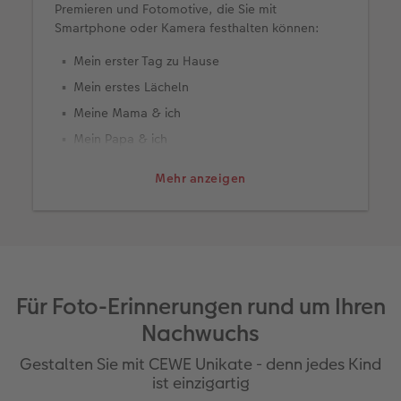
Premieren und Fotomotive, die Sie mit
Smartphone oder Kamera festhalten können:
Mein erster Tag zu Hause
Mein erstes Lächeln
Meine Mama & ich
Mein Papa & ich
Mein erstes Ostern und Weihnachten
Mehr anzeigen
Heute habe ich das 1. Mal gebadet
Mein erstes Paar Schuhe
Mein Lieblingskuscheltier
Ich kann mich schon drehen
Mein 1. Zahn ist da!
Für Foto-Erinnerungen rund um Ihren
Mein erster Schnee
Nachwuchs
Mein erster Sommer, Herbst, Frühling und
Gestalten Sie mit CEWE Unikate - denn jedes Kind
Winter
ist einzigartig
Heute bin ich zum ersten Mal gekrabbelt