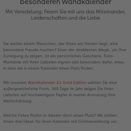
besonderen Wandkalender
Erinnerungstasche
Fotocollage
Fotosets
Sofortfotos
Fototassen
Babykarten
Silikonhüllen
Wandkalender Fineline
für Männer
Baby
Neue Funktionen
Mit Veredelung: Feiern Sie mit uns das Miteinander,
en
Personalisierter Schuber
hexxas
Fotosticker
Sofortsticker
Emaille Becher
Geburtskarten
Handykette
Kundenbeispiele
für Frauen
Erste Schritte
Erste Schritte
Leidenschaften und die Liebe
Bestellwege
Acrylglas
Art Prints
Sofortfotos mit Rahmen
Trinkflasche
Taufkarten
Kunststoffhüllen
Papierqualitäten
für Freundinnen
Kreative Ideen mit Sofortfotos
Softwaretipps
Sie wollen einem Menschen, der Ihnen am Herzen liegt, eine
Inspiration
Alu Dibond
Premium Poster
Sofortfotos mit Text
Dekoration
Postkarten
Lederhüllen
Bestellwege
für Kinder
Gestaltungsideen
Videotutorials
besondere Freude machen? Einer der direktesten Wege, um Ihre
Zuneigung zu zeigen, ist ein persönliches Geschenk. Foto-
Jahrbuch
Gallery Print
Rahmen
Sofortfotos mit Design
Schule & Büro
Fotokarten
Holzhüllen
Designvorlagen
für Großeltern
Fotobuch für Anfänger
Momente mit Ihren Liebsten eignen sich besonders dafür, etwa,
r
in dem sie in einem Kalender einen Platz finden.
Reisefotobuch
Hartschaum
Fotogrößen & Formate
Sofortfotostreifen
Textilien
Digitale Grußkarte
Bio-based Case
Kalender mit fertigem Design
für Tierfreunde
Softwaretipps
Mit unserem
Wandkalender A2 Gold Edition
wählen Sie eine
Kundenbeispiele
Mehrteiler
Bestellwege
Sofortfotogrußkarten
Art Prints
Bestellwege
Mit Design
Gestaltungsideen
Einfach & schnell gestaltet
Videotutorials
außergewöhnliche Form. 365 Tage im Jahr zeigen Sie Ihren
Liebsten auf hochwertigem Papier in matter Anmutung Ihre
Webinare & VHS
Bestellwege
Last Minute Fotos
Sofortfotosets
Faber-Castell
Papierqualitäten
Bestellwege
CEWE myPhotos
Besondere Geschenkideen
Anleitungen & Hilfe
Wertschätzung.
Fotobuch für Anfänger
Ideen zur Wandgestaltung
CEWE myPhotos
Sofortfotocollagen
Foto-Geschenkbox
Weitere Anlässe
Inspiration
Neuheiten
CEWE myPhotos
Fototipps
Welche Fotos finden in diesem dann einen Platz? Wir stellen
Ihnen drei Ideen für Ihren Kalender mit Goldveredelung vor.
Erste Schritte
CEWE myPhotos
Fotos digitalisieren
Mehrteilige Sofortfotos
CEWE Geschenkgutschein
CEWE myPhotos
Neuheiten
Extras
Fotowettbewerbe