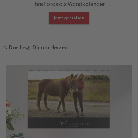
Ihre Fotos als Wandkalender
Fotobuch erstellen
Neuheiten
Neuheiten
Retro Minis
Neuheiten
Neuheiten
CEWE Magazin
Jetzt gestalten
Neuheiten
Extras
Extras
CEWE myPhotos
Neuheiten
1. Das liegt Dir am Herzen