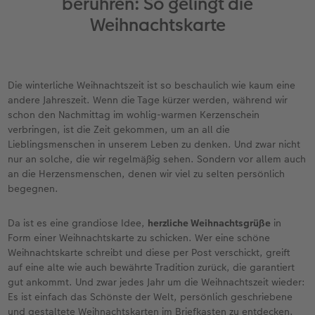
berühren: So gelingt die
Erinnerungstasche
Fotocollage
Fotosets
Sofortfotos
Fototassen
Babykarten
Silikonhüllen
Wandkalender Fineline
für Männer
Baby
Neue Funktionen
Weihnachtskarte
en
Personalisierter Schuber
hexxas
Fotosticker
Sofortsticker
Emaille Becher
Geburtskarten
Handykette
Kundenbeispiele
für Frauen
Erste Schritte
Erste Schritte
Bestellwege
Acrylglas
Art Prints
Sofortfotos mit Rahmen
Trinkflasche
Taufkarten
Kunststoffhüllen
Papierqualitäten
für Freundinnen
Kreative Ideen mit Sofortfotos
Softwaretipps
Die winterliche Weihnachtszeit ist so beschaulich wie kaum eine
andere Jahreszeit. Wenn die Tage kürzer werden, während wir
Inspiration
Alu Dibond
Premium Poster
Sofortfotos mit Text
Dekoration
Postkarten
Lederhüllen
Bestellwege
für Kinder
Gestaltungsideen
Videotutorials
schon den Nachmittag im wohlig-warmen Kerzenschein
verbringen, ist die Zeit gekommen, um an all die
Jahrbuch
Gallery Print
Rahmen
Sofortfotos mit Design
Schule & Büro
Fotokarten
Holzhüllen
Designvorlagen
für Großeltern
Fotobuch für Anfänger
Lieblingsmenschen in unserem Leben zu denken. Und zwar nicht
r
nur an solche, die wir regelmäßig sehen. Sondern vor allem auch
Reisefotobuch
Hartschaum
Fotogrößen & Formate
Sofortfotostreifen
Textilien
Digitale Grußkarte
Bio-based Case
Kalender mit fertigem Design
für Tierfreunde
Softwaretipps
an die Herzensmenschen, denen wir viel zu selten persönlich
begegnen.
Kundenbeispiele
Mehrteiler
Bestellwege
Sofortfotogrußkarten
Art Prints
Bestellwege
Mit Design
Gestaltungsideen
Einfach & schnell gestaltet
Videotutorials
Da ist es eine grandiose Idee,
herzliche Weihnachtsgrüße
in
Form einer Weihnachtskarte zu schicken. Wer eine schöne
Webinare & VHS
Bestellwege
Last Minute Fotos
Sofortfotosets
Faber-Castell
Papierqualitäten
Bestellwege
CEWE myPhotos
Besondere Geschenkideen
Anleitungen & Hilfe
Weihnachtskarte schreibt und diese per Post verschickt, greift
auf eine alte wie auch bewährte Tradition zurück, die garantiert
Fotobuch für Anfänger
Ideen zur Wandgestaltung
CEWE myPhotos
Sofortfotocollagen
Foto-Geschenkbox
Weitere Anlässe
Inspiration
Neuheiten
CEWE myPhotos
Fototipps
gut ankommt. Und zwar jedes Jahr um die Weihnachtszeit wieder:
Es ist einfach das Schönste der Welt, persönlich geschriebene
Erste Schritte
CEWE myPhotos
Fotos digitalisieren
Mehrteilige Sofortfotos
CEWE Geschenkgutschein
CEWE myPhotos
Neuheiten
Extras
Fotowettbewerbe
und gestaltete Weihnachtskarten im Briefkasten zu entdecken.