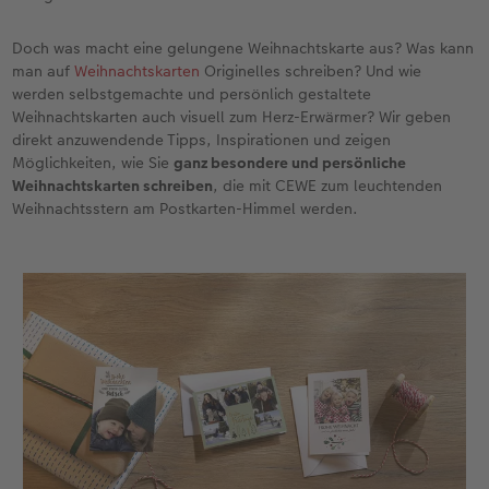
Fotobuch erstellen
Neuheiten
Neuheiten
Retro Minis
Neuheiten
Neuheiten
CEWE Magazin
Doch was macht eine gelungene Weihnachtskarte aus? Was kann
man auf
Weihnachtskarten
Originelles schreiben? Und wie
werden selbstgemachte und persönlich gestaltete
Neuheiten
Extras
Extras
CEWE myPhotos
Neuheiten
Weihnachtskarten auch visuell zum Herz-Erwärmer? Wir geben
direkt anzuwendende Tipps, Inspirationen und zeigen
Möglichkeiten, wie Sie
ganz besondere und persönliche
Weihnachtskarten schreiben
, die mit CEWE zum leuchtenden
Weihnachtsstern am Postkarten-Himmel werden.