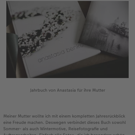
Fotobuch erstellen
Neuheiten
Neuheiten
Retro Minis
Neuheiten
Neuheiten
CEWE Magazin
Neuheiten
Extras
Extras
CEWE myPhotos
Neuheiten
Jahrbuch von Anastasia für ihre Mutter
Meiner Mutter wollte ich mit einem kompletten Jahresrückblick
eine Freude machen. Deswegen verbindet dieses Buch sowohl
Sommer- als auch Wintermotive, Reisefotografie und
Auftragsarbeiten. Einfach alle Fotos, die ich besonders schön