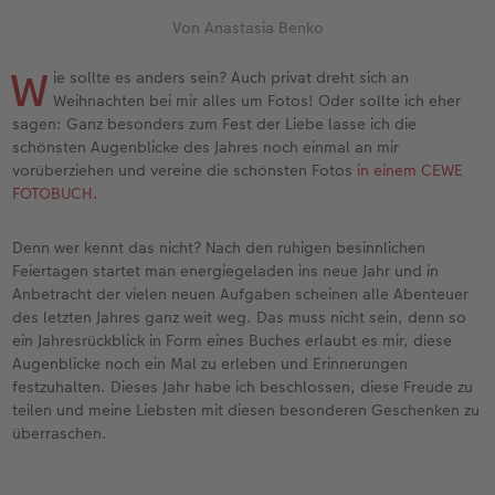
Erinnerungstasche
Fotocollage
Fotosets
Sofortfotos
Fototassen
Babykarten
Silikonhüllen
Wandkalender Fineline
für Männer
Baby
Neue Funktionen
Von Anastasia Benko
en
Personalisierter Schuber
hexxas
Fotosticker
Sofortsticker
Emaille Becher
Geburtskarten
Handykette
Kundenbeispiele
für Frauen
Erste Schritte
Erste Schritte
W
ie sollte es anders sein? Auch privat dreht sich an
Weihnachten bei mir alles um Fotos! Oder sollte ich eher
Bestellwege
Acrylglas
Art Prints
Sofortfotos mit Rahmen
Trinkflasche
Taufkarten
Kunststoffhüllen
Papierqualitäten
für Freundinnen
Kreative Ideen mit Sofortfotos
Softwaretipps
sagen: Ganz besonders zum Fest der Liebe lasse ich die
schönsten Augenblicke des Jahres noch einmal an mir
Inspiration
Alu Dibond
Premium Poster
Sofortfotos mit Text
Dekoration
Postkarten
Lederhüllen
Bestellwege
für Kinder
Videotutorials
Gestaltungsideen
vorüberziehen und vereine die schönsten Fotos
in einem CEWE
FOTOBUCH.
Jahrbuch
Gallery Print
Rahmen
Sofortfotos mit Design
Schule & Büro
Fotokarten
Holzhüllen
Designvorlagen
für Großeltern
Fotobuch für Anfänger
r
Denn wer kennt das nicht? Nach den ruhigen besinnlichen
Feiertagen startet man energiegeladen ins neue Jahr und in
Reisefotobuch
Hartschaum
Fotogrößen & Formate
Sofortfotostreifen
Textilien
Digitale Grußkarte
Bio-based Case
Kalender mit fertigem Design
für Tierfreunde
Softwaretipps
Anbetracht der vielen neuen Aufgaben scheinen alle Abenteuer
des letzten Jahres ganz weit weg. Das muss nicht sein, denn so
Kundenbeispiele
Mehrteiler
Bestellwege
Sofortfotogrußkarten
Art Prints
Bestellwege
Mit Design
Gestaltungsideen
Einfach & schnell gestaltet
Videotutorials
ein Jahresrückblick in Form eines Buches erlaubt es mir, diese
Augenblicke noch ein Mal zu erleben und Erinnerungen
Webinare & VHS
Bestellwege
Last Minute Fotos
Sofortfotosets
Faber-Castell
Papierqualitäten
Bestellwege
CEWE myPhotos
Besondere Geschenkideen
Anleitungen & Hilfe
festzuhalten. Dieses Jahr habe ich beschlossen, diese Freude zu
teilen und meine Liebsten mit diesen besonderen Geschenken zu
Fotobuch für Anfänger
Ideen zur Wandgestaltung
CEWE myPhotos
Sofortfotocollagen
Foto-Geschenkbox
Weitere Anlässe
Inspiration
Neuheiten
CEWE myPhotos
Fototipps
überraschen.
Erste Schritte
CEWE myPhotos
Fotos digitalisieren
Mehrteilige Sofortfotos
CEWE Geschenkgutschein
CEWE myPhotos
Neuheiten
Extras
Fotowettbewerbe