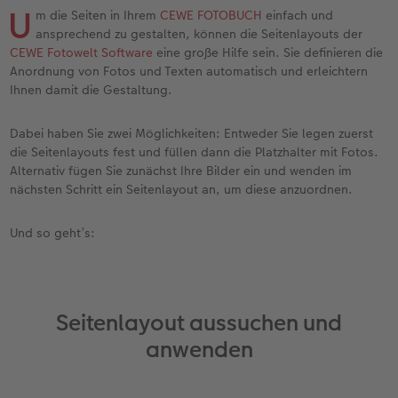
Erinnerungstasche
Fotocollage
Fotosets
Sofortfotos
Fototassen
Babykarten
Silikonhüllen
Wandkalender Fineline
für Männer
Baby
Neue Funktionen
U
m die Seiten in Ihrem
CEWE FOTOBUCH
einfach und
ansprechend zu gestalten, können die Seitenlayouts der
en
Personalisierter Schuber
hexxas
Fotosticker
Sofortsticker
Emaille Becher
Geburtskarten
Handykette
Kundenbeispiele
für Frauen
Erste Schritte
Erste Schritte
CEWE Fotowelt Software
eine große Hilfe sein. Sie definieren die
Anordnung von Fotos und Texten automatisch und erleichtern
Ihnen damit die Gestaltung.
Bestellwege
Acrylglas
Art Prints
Sofortfotos mit Rahmen
Trinkflasche
Taufkarten
Kunststoffhüllen
Papierqualitäten
für Freundinnen
Kreative Ideen mit Sofortfotos
Softwaretipps
Dabei haben Sie zwei Möglichkeiten: Entweder Sie legen zuerst
Inspiration
Alu Dibond
Premium Poster
Sofortfotos mit Text
Dekoration
Postkarten
Lederhüllen
Bestellwege
für Kinder
Gestaltungsideen
Videotutorials
die Seitenlayouts fest und füllen dann die Platzhalter mit Fotos.
Alternativ fügen Sie zunächst Ihre Bilder ein und wenden im
Jahrbuch
Gallery Print
Rahmen
Sofortfotos mit Design
Schule & Büro
Fotokarten
Holzhüllen
Designvorlagen
für Großeltern
Fotobuch für Anfänger
nächsten Schritt ein Seitenlayout an, um diese anzuordnen.
r
Reisefotobuch
Hartschaum
Fotogrößen & Formate
Sofortfotostreifen
Textilien
Digitale Grußkarte
Bio-based Case
Kalender mit fertigem Design
für Tierfreunde
Softwaretipps
Und so geht’s:
Kundenbeispiele
Mehrteiler
Bestellwege
Sofortfotogrußkarten
Art Prints
Bestellwege
Mit Design
Gestaltungsideen
Einfach & schnell gestaltet
Videotutorials
Webinare & VHS
Bestellwege
Last Minute Fotos
Sofortfotosets
Faber-Castell
Papierqualitäten
Bestellwege
CEWE myPhotos
Besondere Geschenkideen
Anleitungen & Hilfe
Seitenlayout aussuchen und
anwenden
Fotobuch für Anfänger
Ideen zur Wandgestaltung
CEWE myPhotos
Sofortfotocollagen
Foto-Geschenkbox
Weitere Anlässe
Inspiration
Neuheiten
CEWE myPhotos
Fototipps
Erste Schritte
CEWE myPhotos
Fotos digitalisieren
Mehrteilige Sofortfotos
CEWE Geschenkgutschein
CEWE myPhotos
Neuheiten
Extras
Fotowettbewerbe