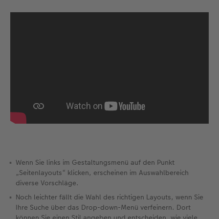
Fotobuch erstellen
Neuheiten
Neuheiten
Retro Minis
Neuheiten
Neuheiten
CEWE Magazin
Neuheiten
Extras
Extras
CEWE myPhotos
Neuheiten
Wenn Sie links im Gestaltungsmenü auf den Punkt
„Seitenlayouts“ klicken, erscheinen im Auswahlbereich
diverse Vorschläge.
Noch leichter fällt die Wahl des richtigen Layouts, wenn Sie
Ihre Suche über das Drop-down-Menü verfeinern. Dort
können Sie einen Stil angeben und entscheiden, wie viele