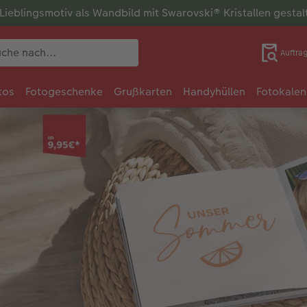
r Lieblingsmotiv als Wandbild mit Swarovski® Kristallen gesta
Auftra
tos
Fotogeschenke
Grußkarten
Handyhüllen
Fotokalen