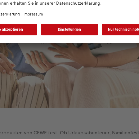
rodukten von CEWE fest. Ob Urlaubsabenteuer, Familienfest