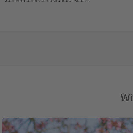
Sommermoment ein bleibender Schatz.
Wi