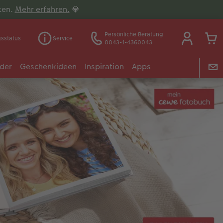
lten.
Mehr erfahren.
💎
Persönliche Beratung
gsstatus
Service
0043-1-4360043
der
Geschenkideen
Inspiration
Apps