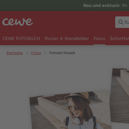
Neu und exklusiv
: Ih
CEWE FOTOBUCH
Poster & Wandbilder
Fotos
Sofortfo
Startseite
Fotos
Fotoset Klassik