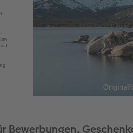
es
t.
tien
hält
ung
 für Bewerbungen, Geschenk