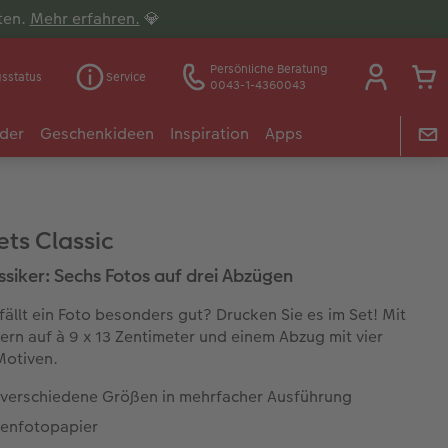
lten.
Mehr erfahren.
💎
Persönliche Beratung
gsstatus
Service
0043-1-4360043
der
Geschenkideen
Inspiration
Apps
ets Classic
ssiker: Sechs Fotos auf drei Abzügen
fällt ein Foto besonders gut? Drucken Sie es im Set! Mit
dern auf à 9 x 13 Zentimeter und einem Abzug mit vier
Motiven.
 verschiedene Größen in mehrfacher Ausführung
enfotopapier