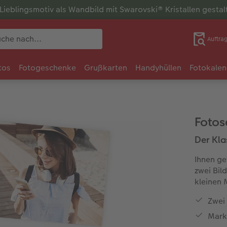
r Lieblingsmotiv als Wandbild mit Swarovski® Kristallen gesta
Auftra
tos
Fotogeschenke
Grußkarten
Handyhüllen
Fotokalen
Fotos
Der Kla
Ihnen ge
zwei Bil
kleinen 
Zwei
Mark