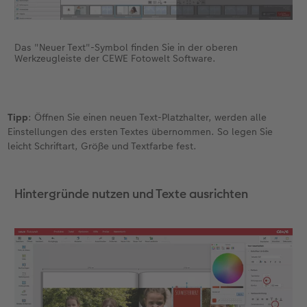
Fotobuch erstellen
Neuheiten
Neuheiten
Retro Minis
Neuheiten
Neuheiten
CEWE Magazin
Das "Neuer Text"-Symbol finden Sie in der oberen
Werkzeugleiste der CEWE Fotowelt Software.
Neuheiten
Extras
Extras
CEWE myPhotos
Neuheiten
Tipp
: Öffnen Sie einen neuen Text-Platzhalter, werden alle
Einstellungen des ersten Textes übernommen. So legen Sie
leicht Schriftart, Größe und Textfarbe fest.
Hintergründe nutzen und Texte ausrichten