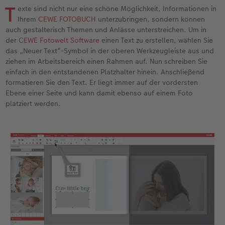
Erinnerungstasche
Fotocollage
Fotosets
Sofortfotos
Fototassen
Babykarten
Silikonhüllen
Wandkalender Fineline
für Männer
Baby
Neue Funktionen
T
exte sind nicht nur eine schöne Möglichkeit, Informationen in
Ihrem
CEWE FOTOBUCH
unterzubringen, sondern können
en
Personalisierter Schuber
hexxas
Fotosticker
Sofortsticker
Emaille Becher
Geburtskarten
Handykette
Kundenbeispiele
für Frauen
Erste Schritte
Erste Schritte
auch gestalterisch Themen und Anlässe unterstreichen. Um in
der
CEWE Fotowelt Software
einen Text zu erstellen, wählen Sie
das „Neuer Text“-Symbol in der oberen Werkzeugleiste aus und
Bestellwege
Acrylglas
Art Prints
Sofortfotos mit Rahmen
Trinkflasche
Taufkarten
Kunststoffhüllen
Papierqualitäten
für Freundinnen
Kreative Ideen mit Sofortfotos
Softwaretipps
ziehen im Arbeitsbereich einen Rahmen auf. Nun schreiben Sie
einfach in den entstandenen Platzhalter hinein. Anschließend
Inspiration
Alu Dibond
Premium Poster
Sofortfotos mit Text
Dekoration
Postkarten
Lederhüllen
Bestellwege
für Kinder
Videotutorials
Gestaltungsideen
formatieren Sie den Text. Er liegt immer auf der vordersten
Ebene einer Seite und kann damit ebenso auf einem Foto
Jahrbuch
Gallery Print
Rahmen
Sofortfotos mit Design
Schule & Büro
Fotokarten
Holzhüllen
Designvorlagen
für Großeltern
Fotobuch für Anfänger
platziert werden.
r
Reisefotobuch
Hartschaum
Fotogrößen & Formate
Sofortfotostreifen
Textilien
Digitale Grußkarte
Bio-based Case
Kalender mit fertigem Design
für Tierfreunde
Softwaretipps
Kundenbeispiele
Mehrteiler
Bestellwege
Sofortfotogrußkarten
Art Prints
Bestellwege
Mit Design
Gestaltungsideen
Einfach & schnell gestaltet
Videotutorials
Webinare & VHS
Bestellwege
Last Minute Fotos
Sofortfotosets
Faber-Castell
Papierqualitäten
Bestellwege
CEWE myPhotos
Besondere Geschenkideen
Anleitungen & Hilfe
Fotobuch für Anfänger
Ideen zur Wandgestaltung
CEWE myPhotos
Sofortfotocollagen
Foto-Geschenkbox
Weitere Anlässe
Inspiration
Neuheiten
CEWE myPhotos
Fototipps
Erste Schritte
CEWE myPhotos
Fotos digitalisieren
Mehrteilige Sofortfotos
CEWE Geschenkgutschein
CEWE myPhotos
Neuheiten
Extras
Fotowettbewerbe