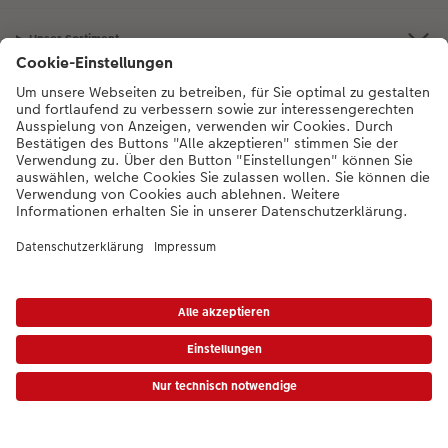
Unser Sortiment
Service
Mehr zum CEWE Fotoservice
Bei Fragen zu Produkten oder der Bestellung können Sie uns gern anrufen:
0043-1-4360043
Mo. bis Sa.: 8:00 – 20:00 Uhr und So.: 10:00 – 18:00
Uhr
* Die UVP gelten inkl. MwSt. zzgl. Versandkosten (ggf. auch bei Filialabholung) gem.
Preisliste
|
AGB
|
Datenschutz
|
Impressum