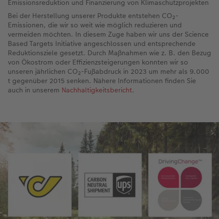
Emissionsreduktion und Finanzierung von Klimaschutzprojekten
Bei der Herstellung unserer Produkte entstehen CO₂-
Fotobuch erstellen
Neuheiten
Neuheiten
Retro Minis
Neuheiten
Neuheiten
CEWE Magazin
Emissionen, die wir so weit wie möglich reduzieren und
vermeiden möchten. In diesem Zuge haben wir uns der Science
Neuheiten
Extras
Extras
CEWE myPhotos
Neuheiten
Based Targets Initiative angeschlossen und entsprechende
Reduktionsziele gesetzt. Durch Maßnahmen wie z. B. den Bezug
von Ökostrom oder Effizienzsteigerungen konnten wir so
unseren jährlichen CO₂-Fußabdruck in 2023 um mehr als 9.000
t gegenüber 2015 senken. Nähere Informationen finden Sie
auch in unserem
Nachhaltigkeitsbericht
.