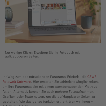
Fotobuch erstellen
Neuheiten
Neuheiten
Retro Minis
Neuheiten
Neuheiten
CEWE Magazin
Neuheiten
Extras
Extras
CEWE myPhotos
Neuheiten
Nur wenige Klicks: Erweitern Sie Ihr Fotobuch mit
aufklappbaren Seiten.
Ihr Weg zum beeindruckenden Panorama-Erlebnis: die
CEWE
Fotowelt Software
. Hier erwarten Sie zahlreiche Möglichkeiten,
um Ihre Panoramaseite mit einem atemberaubenden Motiv zu
füllen. Alternativ können Sie auch mehrere Fotoaufnahmen,
Grafiken oder Texte nutzen, um die aufklappbaren Seiten zu
gestalten. Wie das genau funktioniert, erklären wir Ihnen –