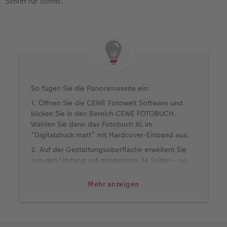
Schritt für Schritt.
So fügen Sie die Panoramaseite ein:
1. Öffnen Sie die CEWE Fotowelt Software und
klicken Sie in den Bereich CEWE FOTOBUCH.
Wählen Sie dann das Fotobuch XL im
“Digitaldruck matt” mit Hardcover-Einband aus.
2. Auf der Gestaltungsoberfläche erweitern Sie
nun den Umfang auf mindestens 34 Seiten – so
schalten Sie die Panorama-Funktion frei.
Mehr anzeigen
3. Klicken Sie auf die Doppelseite, die Sie
erweitern möchten, und aktivieren dann den
Panorama-Button im unteren Bereich der
Benutzeroberfläche – schon werden die