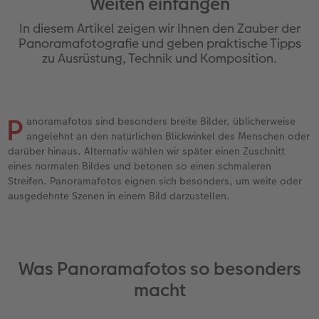
Weiten einfangen
Erinnerungstasche
Fotocollage
Fotosets
Sofortfotos
Fototassen
Babykarten
Silikonhüllen
Wandkalender Fineline
für Männer
Baby
Neue Funktionen
In diesem Artikel zeigen wir Ihnen den Zauber der
en
Personalisierter Schuber
hexxas
Fotosticker
Sofortsticker
Emaille Becher
Geburtskarten
Handykette
Kundenbeispiele
für Frauen
Erste Schritte
Erste Schritte
Panoramafotografie und geben praktische Tipps
zu Ausrüstung, Technik und Komposition.
Bestellwege
Acrylglas
Art Prints
Sofortfotos mit Rahmen
Trinkflasche
Taufkarten
Kunststoffhüllen
Papierqualitäten
für Freundinnen
Kreative Ideen mit Sofortfotos
Softwaretipps
Inspiration
Alu Dibond
Premium Poster
Sofortfotos mit Text
Dekoration
Postkarten
Lederhüllen
Bestellwege
für Kinder
Gestaltungsideen
Videotutorials
P
anoramafotos sind besonders breite Bilder, üblicherweise
angelehnt an den natürlichen Blickwinkel des Menschen oder
Jahrbuch
Gallery Print
Rahmen
Sofortfotos mit Design
Schule & Büro
Fotokarten
Holzhüllen
Designvorlagen
für Großeltern
Fotobuch für Anfänger
darüber hinaus. Alternativ wählen wir später einen Zuschnitt
r
eines normalen Bildes und betonen so einen schmaleren
Reisefotobuch
Hartschaum
Fotogrößen & Formate
Sofortfotostreifen
Textilien
Digitale Grußkarte
Bio-based Case
Kalender mit fertigem Design
für Tierfreunde
Softwaretipps
Streifen. Panoramafotos eignen sich besonders, um weite oder
ausgedehnte Szenen in einem Bild darzustellen.
Kundenbeispiele
Mehrteiler
Bestellwege
Sofortfotogrußkarten
Art Prints
Bestellwege
Mit Design
Gestaltungsideen
Einfach & schnell gestaltet
Videotutorials
Webinare & VHS
Bestellwege
Last Minute Fotos
Sofortfotosets
Faber-Castell
Papierqualitäten
Bestellwege
CEWE myPhotos
Besondere Geschenkideen
Anleitungen & Hilfe
Was Panoramafotos so besonders
Fotobuch für Anfänger
Ideen zur Wandgestaltung
CEWE myPhotos
Sofortfotocollagen
Foto-Geschenkbox
Weitere Anlässe
Inspiration
Neuheiten
CEWE myPhotos
Fototipps
macht
Erste Schritte
CEWE myPhotos
Fotos digitalisieren
Mehrteilige Sofortfotos
CEWE Geschenkgutschein
CEWE myPhotos
Neuheiten
Extras
Fotowettbewerbe