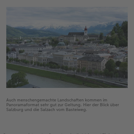
Fotobuch erstellen
Neuheiten
Neuheiten
Retro Minis
Neuheiten
Neuheiten
CEWE Magazin
Neuheiten
Extras
Extras
CEWE myPhotos
Neuheiten
Auch menschengemachte Landschaften kommen im
Panoramaformat sehr gut zur Geltung. Hier der Blick über
Salzburg und die Salzach vom Basteiweg.