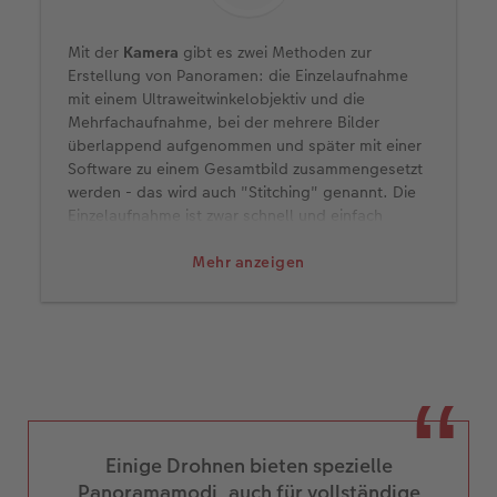
Mit der
Kamera
gibt es zwei Methoden zur
Erstellung von Panoramen: die Einzelaufnahme
mit einem Ultraweitwinkelobjektiv und die
Mehrfachaufnahme, bei der mehrere Bilder
überlappend aufgenommen und später mit einer
Software zu einem Gesamtbild zusammengesetzt
werden - das wird auch "Stitching" genannt. Die
Einzelaufnahme ist zwar schnell und einfach
gemacht - so produziert man allerdings oft
Verzerrungen an den Bildrändern und hat am
Mehr anzeigen
Ende eine geringere Auflösung.
Mehrfachaufnahmen erfordern einen höheren
Aufwand – beim Fotografieren und später durchs
Zusammensetzen – aber bieten eben auch eine
höhere Bildqualität und mehr Flexibilität bei der
Bildgestaltung.
Mit dem
Smartphone
ist es dank der
Einige Drohnen bieten spezielle
Panoramafunktion schnell und unkompliziert,
aber oft nicht so präzise wie die Aufnahme mit
Panoramamodi, auch für vollständige