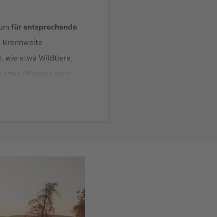
 um
für entsprechende
n Brennweite
, wie etwa Wildtiere,
ie etwa Pflanzen oder
aßstab von 1:1 oder