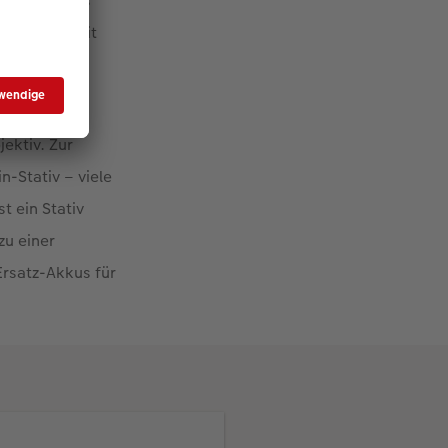
e Naturfotos
el-Modus, mit
ektiv. Zur
n-Stativ – viele
t ein Stativ
zu einer
rsatz-Akkus für