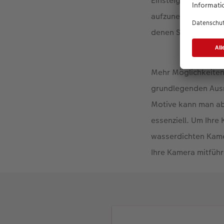
Einsteiger haben
mi
aufzunehmen. Viele
denen Sie bereits 
Mehr Möglichkeiten
grundlegenden Ausrü
Motive kann man abe
essenziell. Um Ihre
wasserdichten Kame
Ihre Kamera mitführ