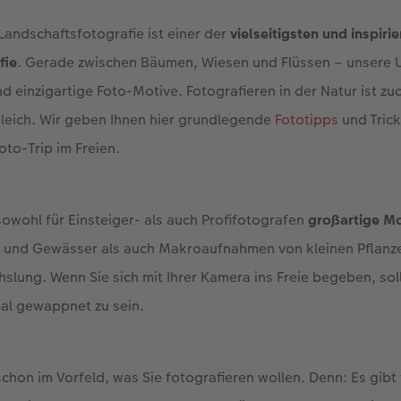
Landschaftsfotografie ist einer der
vielseitigsten und inspiri
fie
. Gerade zwischen Bäumen, Wiesen und Flüssen – unsere U
 einzigartige Foto-Motive. Fotografieren in der Natur ist z
leich. Wir geben Ihnen hier grundlegende
Fototipps
und Tric
oto-Trip im Freien.
sowohl für Einsteiger- als auch Profifotografen
großartige Mo
 und Gewässer als auch Makroaufnahmen von kleinen Pflanze
slung. Wenn Sie sich mit Ihrer Kamera ins Freie begeben, soll
al gewappnet zu sein.
schon im Vorfeld, was Sie fotografieren wollen. Denn: Es gibt 