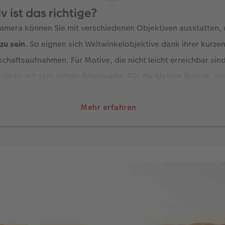
 ist das richtige?
amera können Sie mit verschiedenen Objektiven ausstatten,
zu sein
. So eignen sich Weitwinkelobjektive dank ihrer kurze
chaftsaufnahmen. Für Motive, die nicht leicht erreichbar sind
bjektiv mit sehr langer Brennweite. Für die kleinen Motive, w
in Makroobjektiv im Repertoire haben. Mit einem Abbildungsm
Mehr erfahren
inzige Motive groß und gestochen scharf abbilden.