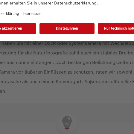
t ihrem Smartphone eine sehr gute Grundlage
, um anständig
 Geräte besitzen nämlich einen Makro- sowie einen Weitwink
bemerkenswerte Ergebnisse erzielen können.
 haben Sie mit einer DSLR oder Systemkamera mit Wechselobj
stung für die Naturfotografie zählt auch ein stabiles Dreibei
r auch ohne einfangen. Doch bei langen Belichtungszeiten is
 Kamera vor äußeren Einflüssen zu schützen, raten wir sowohl 
ratasche als auch einem Kameragurt. Außerdem sollten Sie E
en.