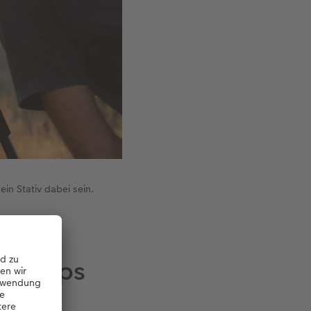
in Stativ dabei sein.
e Tipps