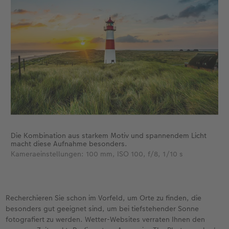
Fotobuch erstellen
Neuheiten
Neuheiten
Retro Minis
Neuheiten
Neuheiten
CEWE Magazin
Neuheiten
Extras
Extras
CEWE myPhotos
Neuheiten
Die Kombination aus starkem Motiv und spannendem Licht
macht diese Aufnahme besonders.
Kameraeinstellungen: 100 mm, ISO 100, f/8, 1/10 s
Recherchieren Sie schon im Vorfeld, um Orte zu finden, die
besonders gut geeignet sind, um bei tiefstehender Sonne
fotografiert zu werden. Wetter-Websites verraten Ihnen den