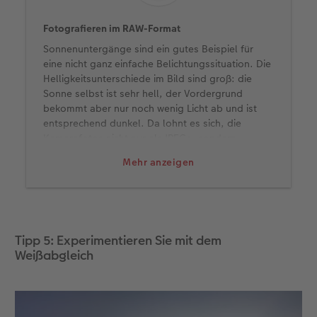
Fotografieren im RAW-Format
Sonnenuntergänge sind ein gutes Beispiel für
eine nicht ganz einfache Belichtungssituation. Die
Helligkeitsunterschiede im Bild sind groß: die
Sonne selbst ist sehr hell, der Vordergrund
bekommt aber nur noch wenig Licht ab und ist
entsprechend dunkel. Da lohnt es sich, die
Kamerafotos nicht nur als JPEGs, sondern
zusätzlich im
Dateiformat
RAW aufzeichnen zu
Mehr anzeigen
lassen. So haben Sie später mehr Flexibilität bei
der Nachbearbeitung.
RAW fängt mehr Tonwerte ein als JPEG, sodass
Sie scheinbar verlorene Informationen aus den
Lichtern (besonders helle Bereiche des Fotos)
Tipp 5: Experimentieren Sie mit dem
und Schatten (besonders dunkle Bereiche des
Weißabgleich
Fotos) ziehen kann. So ist ein Aufhellen oder
Abdunkeln ohne Qualitätsverlust möglich.
Außerdem lässt sich in RAW der Weißabgleich
nachträglich verändern – und damit die Stimmung
des Bildes.