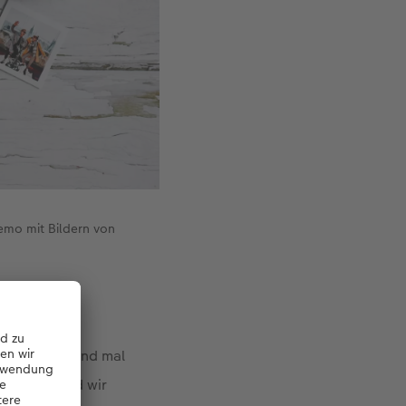
emo mit Bildern von
cht treffen und mal
 auf Eis und wir