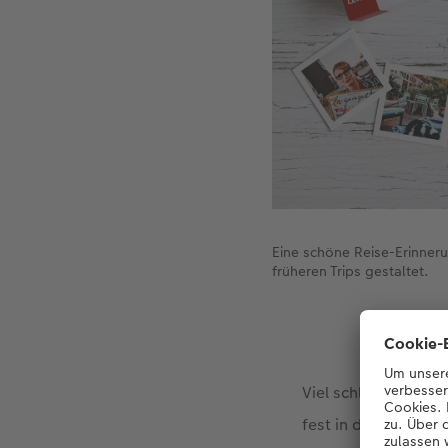
Eine schöne Reise-Erinneru
früheren Trips gestaltet.
Viel schlimmer war 
fest in die Arme ne