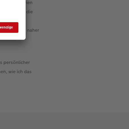
schungspäckchen
 habe ich all die
 einen als
n hoffentlich naher
s persönlicher
nen, wie ich das