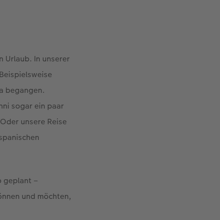
 Urlaub. In unserer
 Beispielsweise
na begangen.
ni sogar ein paar
. Oder unsere Reise
 spanischen
p geplant –
können und möchten,