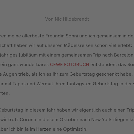
Von Nic Hildebrandt
en meine allerbeste Freundin Sonni und ich gemeinsam in den
chaft haben wir auf unseren Mädelsreisen schon viel erlebt:
-jähriges Jubiläum mit einem gemeinsamen Trip nach Barcelo
s ein ganz wunderbares
CEWE FOTOBUCH
entstanden, das Son
e Augen trieb, als ich es ihr zum Geburtstag geschenkt habe
ir mit Tapas und Wermut ihren fünfzigsten Geburtstag in der
rten.
burtstag in diesem Jahr haben wir eigentlich auch einen Tri
b wir trotz Corona in diesem Oktober nach New York fliegen 
 Aber ich bin ja im Herzen eine Optimistin!