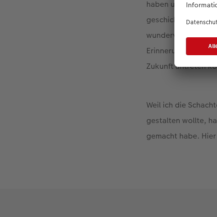
haben uns sehr ver
geschickt. In mein 
wundervollen Mome
Erinnerung, zum and
Zukunft antreten k
Weil ich die Schac
gestalten wollte, ha
gemacht habe. Hier