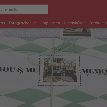
tos
Fotogeschenke
Grußkarten
Handyhüllen
Fotokalen