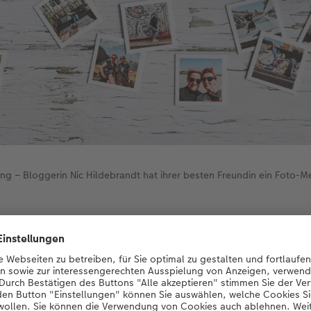
ng – Bloggerin Nic Hildebrandt hat ihrer besten Freundin ein Foto-M
die vergangenen Monate auch eher, dass Sonni und ich uns ni
hmen konnten. Unsere gegenseitigen Besuche lagen lange Zeit