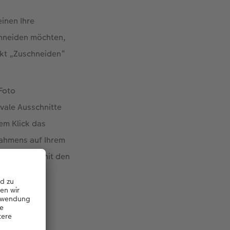
inen Ihre
chneiden möchten,
nkt „Zuschneiden“
 Foto
vale Ausschnitte
em Klick das
rahmens auf Ihrem
portional, mit den
den
n.