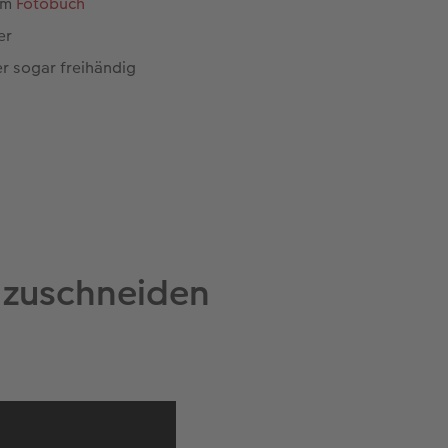
rem
Fotobuch
er
er sogar freihändig
 zuschneiden