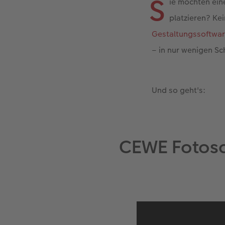
S
ie möchten ein
platzieren? Ke
Gestaltungssoftwa
– in nur wenigen Sc
Und so geht's:
CEWE Fotosc