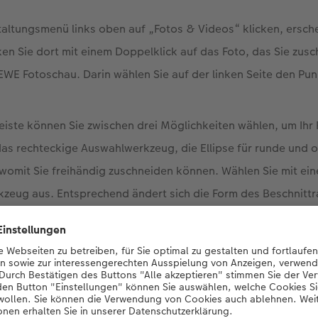
altungsmenü links oben auf „Fotos & Videos“ klicken, ersche
en Sie dort mit einem Doppelklick auf das Foto, das Sie zus
CEWE Fotoschau. Darin wählen Sie auf der linken Seite den Pu
eiste können Sie zwischen drei Möglichkeiten wählen, um Ihr
as rechteckige Auswahlwerkzeug, die Ellipse für runde und o
womit Sie freihändig zuschneiden können. Wählen Sie mit ein
zeug aus. Entsprechend ändert sich die Form des Beschnitt
n den blauen Eckpunkten ziehen, verändern Sie die Größe pro
 an den Seiten variieren Sie den Bildausschnitt. Sie können 
 mit gedrückter Maustaste an die gewünschte Stelle schiebe