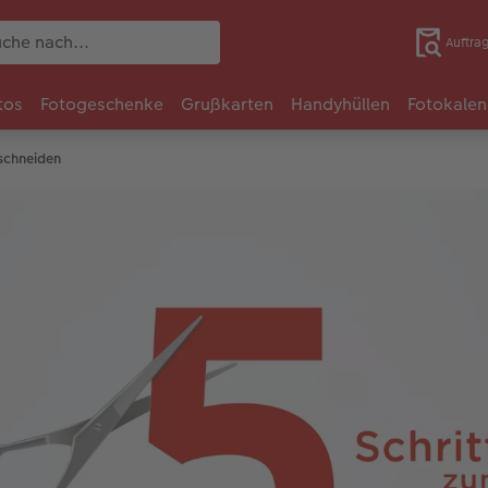
Auftra
tos
Fotogeschenke
Grußkarten
Handyhüllen
Fotokalen
uschneiden