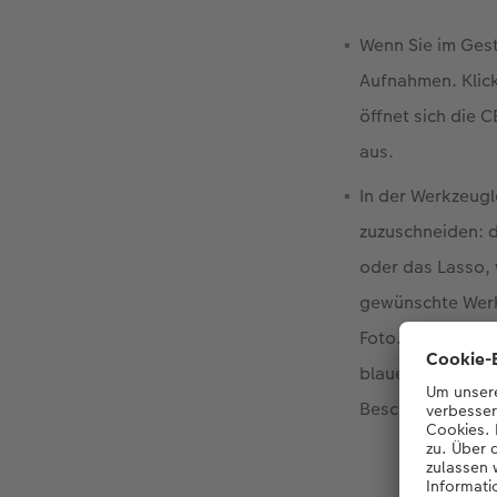
Wenn Sie im Gest
Aufnahmen. Klick
öffnet sich die 
aus.
In der Werkzeugl
zuzuschneiden: d
oder das Lasso, 
gewünschte Werk
Foto. Wenn Sie a
blauen Quadraten
Beschnittrahmen