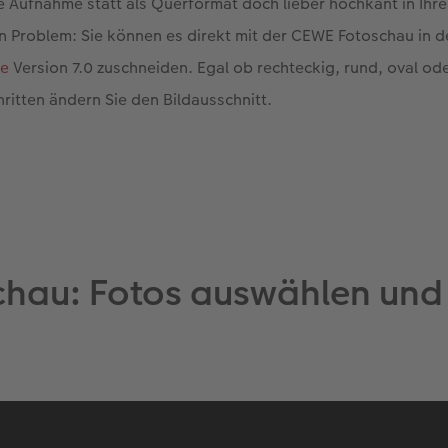
e Aufnahme statt als Querformat doch lieber hochkant in Ih
in Problem: Sie können es direkt mit der CEWE Fotoschau in d
re
Version 7.0 zuschneiden. Egal ob rechteckig, rund, oval od
hritten ändern Sie den Bildausschnitt.
hau: Fotos auswählen und