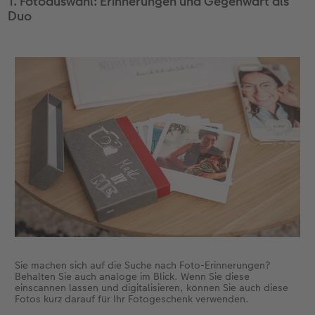
1. Fotoauswahl: Erinnerungen und Gegenwart als
Duo
Fotobuch erstellen
Neuheiten
Neuheiten
Retro Minis
Neuheiten
Neuheiten
CEWE Magazin
Neuheiten
Extras
Extras
CEWE myPhotos
Neuheiten
Sie machen sich auf die Suche nach Foto-Erinnerungen?
Behalten Sie auch analoge im Blick. Wenn Sie diese
einscannen lassen und digitalisieren, können Sie auch diese
Fotos kurz darauf für Ihr Fotogeschenk verwenden.