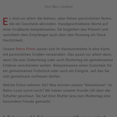
Erinnerungstasche
Fotocollage
Fotosets
Sofortfotos
Fototassen
Babykarten
Silikonhüllen
Wandkalender Fineline
für Männer
Baby
Neue Funktionen
Von Nico Lindner
en
Personalisierter Schuber
hexxas
Fotosticker
Sofortsticker
Emaille Becher
Geburtskarten
Handykette
Kundenbeispiele
für Frauen
Erste Schritte
Erste Schritte
E
s sind vor allem die kleinen, aber feinen persönlichen Noten,
die ein Geschenk abrunden. Handgeschriebene Worte auf
Bestellwege
Acrylglas
Art Prints
Sofortfotos mit Rahmen
Trinkflasche
Taufkarten
Kunststoffhüllen
Papierqualitäten
für Freundinnen
Kreative Ideen mit Sofortfotos
Softwaretipps
einer Grußkarte beispielsweise: Sie begleiten das Präsent und
vermitteln dem Empfänger auch über den Postweg ein Stück
Inspiration
Alu Dibond
Premium Poster
Sofortfotos mit Text
Dekoration
Postkarten
Lederhüllen
Bestellwege
für Kinder
Gestaltungsideen
Videotutorials
Herzlichkeit.
Unsere
Retro Prints
lassen sich im Handumdrehen in eine Karte
Jahrbuch
Gallery Print
Rahmen
Sofortfotos mit Design
Schule & Büro
Fotokarten
Holzhüllen
Designvorlagen
für Großeltern
Fotobuch für Anfänger
mit persönlichen Grüßen verwandeln. Das passt vor allem dann,
r
wenn Sie zum Geburtstag oder auch Muttertag ein gemeinsames
Reisefotobuch
Hartschaum
Fotogrößen & Formate
Sofortfotostreifen
Textilien
Digitale Grußkarte
Bio-based Case
Kalender mit fertigem Design
für Tierfreunde
Softwaretipps
Erlebnis verschenken wollen. Beispielsweise einen Gutschein für
ein gemeinsames Frühstück oder auch ein Ereignis, auf das Sie
sich gemeinsam vorfreuen dürfen.
Kundenbeispiele
Mehrteiler
Bestellwege
Sofortfotogrußkarten
Art Prints
Bestellwege
Mit Design
Gestaltungsideen
Einfach & schnell gestaltet
Videotutorials
Welche Fotos nehmen Sie? Was können unsere "Alleskönner" im
Webinare & VHS
Bestellwege
Last Minute Fotos
Sofortfotosets
Faber-Castell
Papierqualitäten
Bestellwege
CEWE myPhotos
Besondere Geschenkideen
Anleitungen & Hilfe
Retro-Look sonst noch? Wir haben unserer Kundin Lilli über die
Schulter geschaut. Sie hat ihrer Mutter Jana zum Muttertag eine
besondere Freude gemacht.
Fotobuch für Anfänger
Ideen zur Wandgestaltung
CEWE myPhotos
Sofortfotocollagen
Foto-Geschenkbox
Weitere Anlässe
Inspiration
Neuheiten
CEWE myPhotos
Fototipps
Erste Schritte
CEWE myPhotos
Fotos digitalisieren
Mehrteilige Sofortfotos
CEWE Geschenkgutschein
CEWE myPhotos
Neuheiten
Extras
Fotowettbewerbe