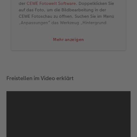
der
CEWE Fotowelt Software
. Doppelklicken Sie
auf das Foto, um die Bildbearbeitung in der
CEWE Fotoschau zu öffnen. Suchen Sie im Menü
„Anpassungen“ das Werkzeug „Hintergrund
entfernen“.
2. Hintergrund entfernen
Mehr anzeigen
Mithilfe von KI wird nun der Hintergrund
automatisch entfernt und nur das Motiv bleibt
erhalten. Fotos mit klaren Kanten und guten
Kontrasten zwischen Motiv und Hintergrund
erzielen hierbei die besten Ergebnisse.
Anschließend können Sie das Bild mit den
Freistellen im Video erklärt
sonstigen Bildbearbeitungsfunktionen beliebig
weiterbearbeiten und zum Beispiel einen Effekt
anwenden.
3. Freigestelltes Motiv platzieren
Ist das Motiv zufriedenstellend freigestellt,
gehen Sie „Zurück“ in Ihr CEWE FOTOBUCH und
übernehmen die Änderung über „Foto im Produkt
ersetzen“. Danach können Sie das freigestellte
Foto wie gewohnt frei positionieren und