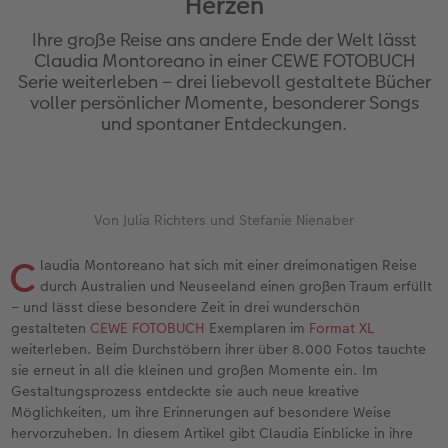
Herzen
Erinnerungstasche
Fotocollage
Fotosets
Sofortfotos
Fototassen
Babykarten
Silikonhüllen
Wandkalender Fineline
für Männer
Baby
Neue Funktionen
Ihre große Reise ans andere Ende der Welt lässt
en
Personalisierter Schuber
hexxas
Fotosticker
Sofortsticker
Emaille Becher
Geburtskarten
Handykette
Kundenbeispiele
für Frauen
Erste Schritte
Erste Schritte
Claudia Montoreano in einer CEWE FOTOBUCH
Serie weiterleben – drei liebevoll gestaltete Bücher
voller persönlicher Momente, besonderer Songs
Bestellwege
Acrylglas
Art Prints
Sofortfotos mit Rahmen
Trinkflasche
Taufkarten
Kunststoffhüllen
Papierqualitäten
für Freundinnen
Kreative Ideen mit Sofortfotos
Softwaretipps
und spontaner Entdeckungen.
Inspiration
Alu Dibond
Premium Poster
Sofortfotos mit Text
Dekoration
Postkarten
Lederhüllen
Bestellwege
für Kinder
Gestaltungsideen
Videotutorials
Jahrbuch
Gallery Print
Rahmen
Sofortfotos mit Design
Schule & Büro
Fotokarten
Holzhüllen
Designvorlagen
für Großeltern
Fotobuch für Anfänger
r
Von Julia Richters und Stefanie Nienaber
Reisefotobuch
Hartschaum
Fotogrößen & Formate
Sofortfotostreifen
Textilien
Digitale Grußkarte
Bio-based Case
Kalender mit fertigem Design
für Tierfreunde
Softwaretipps
C
laudia Montoreano hat sich mit einer dreimonatigen Reise
durch Australien und Neuseeland einen großen Traum erfüllt
Kundenbeispiele
Mehrteiler
Bestellwege
Sofortfotogrußkarten
Art Prints
Bestellwege
Mit Design
Gestaltungsideen
Einfach & schnell gestaltet
Videotutorials
– und lässt diese besondere Zeit in drei wunderschön
gestalteten
CEWE FOTOBUCH
Exemplaren im
Format XL
Webinare & VHS
Bestellwege
Last Minute Fotos
Sofortfotosets
Faber-Castell
Papierqualitäten
Bestellwege
CEWE myPhotos
Besondere Geschenkideen
Anleitungen & Hilfe
weiterleben. Beim Durchstöbern ihrer über 8.000 Fotos tauchte
sie erneut in all die kleinen und großen Momente ein. Im
Fotobuch für Anfänger
Ideen zur Wandgestaltung
CEWE myPhotos
Sofortfotocollagen
Foto-Geschenkbox
Weitere Anlässe
Inspiration
Neuheiten
CEWE myPhotos
Fototipps
Gestaltungsprozess entdeckte sie auch neue kreative
Möglichkeiten, um ihre Erinnerungen auf besondere Weise
hervorzuheben. In diesem Artikel gibt Claudia Einblicke in ihre
Erste Schritte
CEWE myPhotos
Fotos digitalisieren
Mehrteilige Sofortfotos
CEWE Geschenkgutschein
CEWE myPhotos
Neuheiten
Extras
Fotowettbewerbe