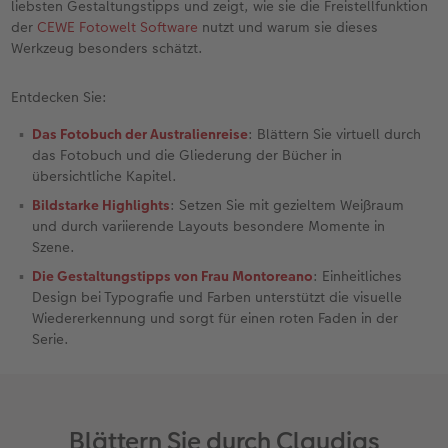
liebsten Gestaltungstipps und zeigt, wie sie die Freistellfunktion
der
CEWE Fotowelt Software
nutzt und warum sie dieses
Fotobuch erstellen
Neuheiten
Neuheiten
Retro Minis
Neuheiten
Neuheiten
CEWE Magazin
Werkzeug besonders schätzt.
Neuheiten
Extras
Extras
CEWE myPhotos
Neuheiten
Entdecken Sie:
Das Fotobuch der Australienreise
: Blättern Sie virtuell durch
das Fotobuch und die Gliederung der Bücher in
übersichtliche Kapitel.
Bildstarke Highlights
: Setzen Sie mit gezieltem Weißraum
und durch variierende Layouts besondere Momente in
Szene.
Die Gestaltungstipps von Frau Montoreano
: Einheitliches
Design bei Typografie und Farben unterstützt die visuelle
Wiedererkennung und sorgt für einen roten Faden in der
Serie.
Blättern Sie durch Claudias