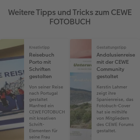
Weitere Tipps und Tricks zum CEWE
FOTOBUCH
Kreativtipp
Gestaltungstipp
Reisebuch
Andalusienreise
Porto mit
mit der CEWE
Schriften
Community
gestalten
gestaltet
Von seiner Reise
Kerstin Lahmer
nach Portugal
zeigt ihre
gestaltet
Spanienreise, das
Manfred ein
Fotobuch-Cover
CEWE FOTOBUCH
hat sie mithilfe
mit kreativen
von Mitgliedern
Schrift-
des CEWE Forums
Elementen für
gestaltet.
seine Frau