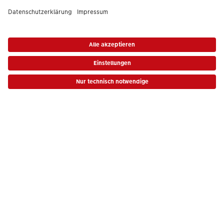
Unser Sortiment
Service
* Die UVP gelten inkl. MwSt. zzgl. Versandkosten (ggf. auch bei Filialabholung) gem.
Mehr zum CEWE Fotoservice
Preisliste
|
AGB
|
Datenschutz
|
Impressum
Bei Fragen zu Produkten oder der Bestellung können Sie uns gern anrufen:
0043-1-4360043
Mo. bis Sa.: 8:00 – 20:00 Uhr und So.: 10:00 – 18:00
Uhr