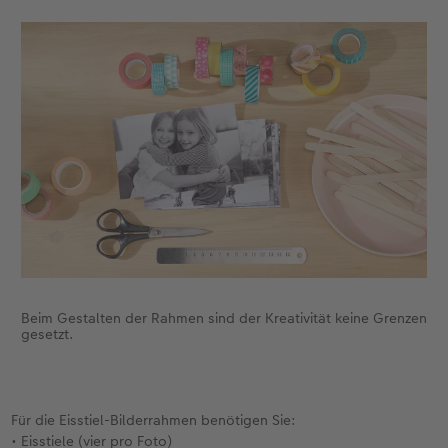
Fotobuch erstellen
Neuheiten
Neuheiten
Retro Minis
Neuheiten
Neuheiten
CEWE Magazin
Neuheiten
Extras
Extras
CEWE myPhotos
Neuheiten
Beim Gestalten der Rahmen sind der Kreativität keine Grenzen
gesetzt.
Für die Eisstiel-Bilderrahmen benötigen Sie:
• Eisstiele (vier pro Foto)