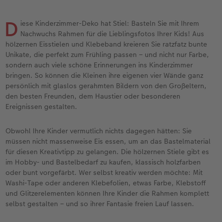
Erinnerungstasche
Fotocollage
Fotosets
Sofortfotos
Fototassen
Babykarten
Silikonhüllen
Wandkalender Fineline
für Männer
Baby
Neue Funktionen
D
iese Kinderzimmer-Deko hat Stiel: Basteln Sie mit Ihrem
en
Personalisierter Schuber
hexxas
Fotosticker
Sofortsticker
Emaille Becher
Geburtskarten
Handykette
Kundenbeispiele
für Frauen
Erste Schritte
Erste Schritte
Nachwuchs Rahmen für die Lieblingsfotos Ihrer Kids! Aus
hölzernen Eisstielen und Klebeband kreieren Sie ratzfatz bunte
Bestellwege
Acrylglas
Art Prints
Sofortfotos mit Rahmen
Trinkflasche
Taufkarten
Kunststoffhüllen
Papierqualitäten
für Freundinnen
Kreative Ideen mit Sofortfotos
Softwaretipps
Unikate, die perfekt zum Frühling passen – und nicht nur Farbe,
sondern auch viele schöne Erinnerungen ins Kinderzimmer
Inspiration
Alu Dibond
Premium Poster
Sofortfotos mit Text
Dekoration
Postkarten
Lederhüllen
Bestellwege
für Kinder
Gestaltungsideen
Videotutorials
bringen. So können die Kleinen ihre eigenen vier Wände ganz
persönlich mit glaslos gerahmten Bildern von den Großeltern,
den besten Freunden, dem Haustier oder besonderen
Jahrbuch
Gallery Print
Rahmen
Sofortfotos mit Design
Schule & Büro
Fotokarten
Holzhüllen
Designvorlagen
für Großeltern
Fotobuch für Anfänger
Ereignissen gestalten.
r
Reisefotobuch
Hartschaum
Fotogrößen & Formate
Sofortfotostreifen
Textilien
Digitale Grußkarte
Bio-based Case
Kalender mit fertigem Design
für Tierfreunde
Softwaretipps
Obwohl Ihre Kinder vermutlich nichts dagegen hätten: Sie
müssen nicht massenweise Eis essen, um an das Bastelmaterial
Kundenbeispiele
Mehrteiler
Bestellwege
Sofortfotogrußkarten
Art Prints
Bestellwege
Mit Design
Gestaltungsideen
Einfach & schnell gestaltet
Videotutorials
für diesen Kreativtipp zu gelangen. Die hölzernen Stiele gibt es
im Hobby- und Bastelbedarf zu kaufen, klassisch holzfarben
Webinare & VHS
Bestellwege
Last Minute Fotos
Sofortfotosets
Faber-Castell
Papierqualitäten
Bestellwege
CEWE myPhotos
Besondere Geschenkideen
Anleitungen & Hilfe
oder bunt vorgefärbt. Wer selbst kreativ werden möchte: Mit
Washi-Tape oder anderen Klebefolien, etwas Farbe, Klebstoff
und Glitzerelementen können Ihre Kinder die Rahmen komplett
Fotobuch für Anfänger
Ideen zur Wandgestaltung
CEWE myPhotos
Sofortfotocollagen
Foto-Geschenkbox
Weitere Anlässe
Inspiration
Neuheiten
CEWE myPhotos
Fototipps
selbst gestalten – und so ihrer Fantasie freien Lauf lassen.
Erste Schritte
CEWE myPhotos
Fotos digitalisieren
Mehrteilige Sofortfotos
CEWE Geschenkgutschein
CEWE myPhotos
Neuheiten
Extras
Fotowettbewerbe