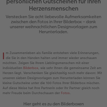
persönlichen Gutscheinen für Ihren
Erinnerungstasche
Fotocollage
Fotosets
Sofortfotos
Fototassen
Babykarten
Silikonhüllen
Wandkalender Fineline
für Männer
Baby
Neue Funktionen
Herzensmenschen
en
Personalisierter Schuber
hexxas
Fotosticker
Sofortsticker
Emaille Becher
Geburtskarten
Handykette
Kundenbeispiele
für Frauen
Erste Schritte
Erste Schritte
Verstecken Sie acht liebevolle Aufmerksamkeiten
zwischen den Fotos in Ihrer Bilderbox – dank
Bestellwege
Acrylglas
Art Prints
Sofortfotos mit Rahmen
Trinkflasche
Taufkarten
Kunststoffhüllen
Papierqualitäten
für Freundinnen
Kreative Ideen mit Sofortfotos
Softwaretipps
unserer weihnachtlichen Designvorlagen zum
Herunterladen.
Inspiration
Alu Dibond
Premium Poster
Sofortfotos mit Text
Dekoration
Postkarten
Lederhüllen
Bestellwege
für Kinder
Gestaltungsideen
Videotutorials
Jahrbuch
Gallery Print
Rahmen
Sofortfotos mit Design
Schule & Büro
Fotokarten
Holzhüllen
Designvorlagen
für Großeltern
Fotobuch für Anfänger
r
I
m Zusammenleben als Familie entstehen viele Erinnerungen,
die Sie in den Händen halten und immer wieder anschauen
Reisefotobuch
Hartschaum
Fotogrößen & Formate
Sofortfotostreifen
Textilien
Digitale Grußkarte
Bio-based Case
Kalender mit fertigem Design
für Tierfreunde
Softwaretipps
möchten. Zeigen Sie Ihrem Lieblingsmenschen mit einer
individuellen
Bilderbox
, wie sehr Ihnen die gemeinsame Zeit am
Kundenbeispiele
Mehrteiler
Bestellwege
Sofortfotogrußkarten
Art Prints
Bestellwege
Mit Design
Gestaltungsideen
Einfach & schnell gestaltet
Videotutorials
Herzen liegt. Verschenken Sie gleichzeitig noch mehr davon: Mit
unseren sieben Designvorlagen zum Herunterladen können Sie
Webinare & VHS
Bestellwege
Last Minute Fotos
Sofortfotosets
Faber-Castell
Papierqualitäten
Bestellwege
CEWE myPhotos
Besondere Geschenkideen
Anleitungen & Hilfe
kleine Gutscheine unter die 100 Fotos Ihrer Bilderbox mischen.
Auf diese Weise hat Ihre Partnerin oder Ihr Partner gleich noch
mehr Freude beim Durchschauen der
Fotos
.
Fotobuch für Anfänger
Ideen zur Wandgestaltung
CEWE myPhotos
Sofortfotocollagen
Foto-Geschenkbox
Weitere Anlässe
Inspiration
Neuheiten
CEWE myPhotos
Fototipps
Hier geht es zu den Bilderboxen
Erste Schritte
CEWE myPhotos
Fotos digitalisieren
Mehrteilige Sofortfotos
CEWE Geschenkgutschein
CEWE myPhotos
Neuheiten
Extras
Fotowettbewerbe