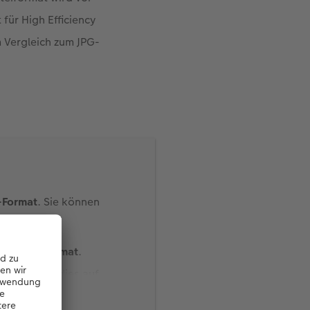
für High Efficiency
m Vergleich zum JPG-
C-Format
. Sie können
en.
das JPG-Format
.
Sie können dies auf