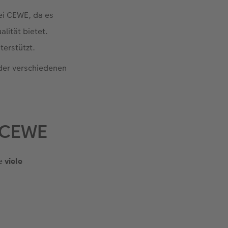
ei CEWE, da es
lität bietet.
erstützt.
 der verschiedenen
i CEWE
ie
viele