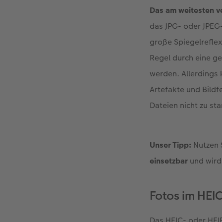
Das am weitesten v
das JPG- oder JPEG
große Spiegelreflex
Regel durch eine g
werden. Allerdings 
Artefakte und Bildf
Dateien nicht zu st
Unser Tipp:
Nutzen S
einsetzbar
und wird
Fotos im HEI
Das HEIC- oder HEIF