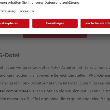
Mehr anzeigen
format direkt in Ihrem Smartphone auf JPG um. Dies können Sie 
Kamera-App tun.
os beim Übertragen auf den PC in Foto-Dateien im JPG-Forma
ie ebenfalls in der Foto-App vornehmen.
CEWE Fotoprodukte entdecken
se Online-Speicher wie
CEWE MyPhotos
. Beim Hochladen wer
isch in das JPG-Format umgewandelt. So können Sie Ihre Fot
jekte nutzen.
NG-Datei
 ist ein weiteres beliebtes Foto-Dateiformat. Es zeichnet s
 und kann zudem transparente Bereich darstellen. PNG-Dateie
 gängigsten Foto-Dateiformaten im Internet. Zudem lassen si
frei komprimieren
. Diese Dateien eignen sich gut, wenn Sie t
ellen möchten z.B.: Ein Logo ohne Hintergrund oder eine freig