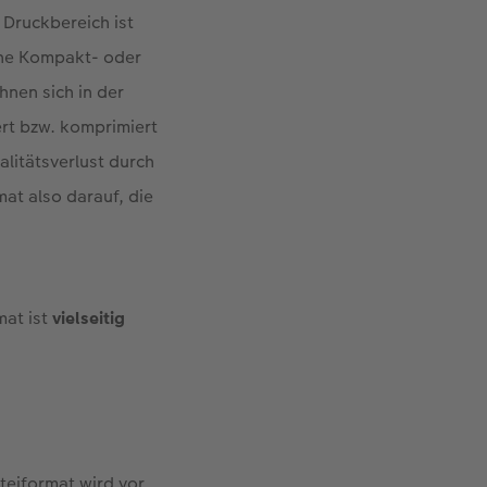
 Druckbereich ist
ine Kompakt- oder
hnen sich in der
rt bzw. komprimiert
litätsverlust durch
at also darauf, die
mat ist
vielseitig
teiformat wird vor