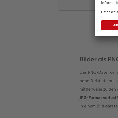
Stellen Sie das Bild
Einstellungen Ihrer 
Wandeln Sie Ihre Fot
Einstellung können S
Nutzen Sie kostenlo
HEIC-Format automat
jederzeit für Ihre Pro
Bilder als P
Das PNG-Dateiformat
hohe Farbtiefe aus
mittlerweile zu den
JPG-Format verlust
in einem Bild darst