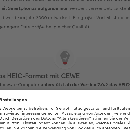
e
mit Smartphones aufgenommen
werden, verwendet. Es steht 
nd wurde im Jahr 2000 entwickelt. Ein großer Vorteil ist die i
eringere Dateigröße bei gleicher Qualität.
das HEIC-Format mit CEWE
e für Mac-Computer
unterstützt ab der Version 7.0.2 das HEI
 uneingeschränkt zum Gestalten Ihrer Fotoprodukte verwend
 einem Windows-PC empfehlen wir Ihnen die
Umwandlung in 
 unserer Bestellsoftware ohne Probleme verarbeitet werden. 
tun.