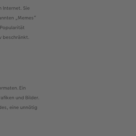
 Internet. Sie
enannten „Memes“
Popularität
v beschränkt.
ormaten. Ein
afiken und Bilder.
des, eine unnötig