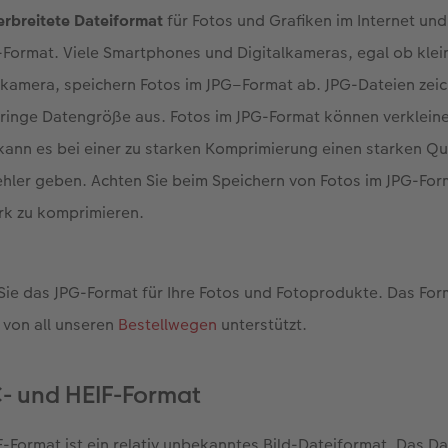
erbreitete Dateiformat
für Fotos und Grafiken im Internet und
-Format. Viele Smartphones und Digitalkameras, egal ob kle
kamera, speichern Fotos im JPG–Format ab. JPG-Dateien zeic
eringe Datengröße aus. Fotos im JPG-Format können verkleine
kann es bei einer zu starken Komprimierung einen starken Qua
ehler geben. Achten Sie beim Speichern von Fotos im JPG-Form
ark zu komprimieren.
ie das JPG-Format für Ihre Fotos und Fotoprodukte. Das For
 von all unseren
Bestellwegen
unterstützt.
C- und HEIF-Format
-Format ist ein relativ unbekanntes Bild-Dateiformat. Das Da