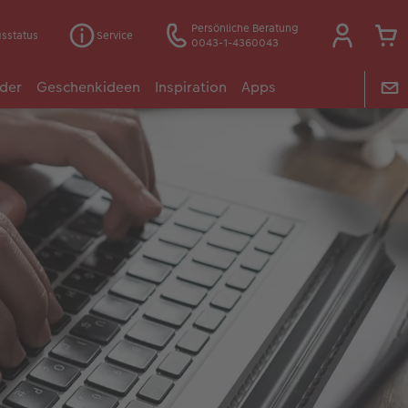
Persönliche Beratung
gsstatus
Service
0043-1-4360043
der
Geschenkideen
Inspiration
Apps