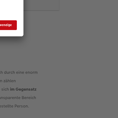
in der Regel in
t um. Diese
den die Fotos im
os herunterladen und
ich durch eine enorm
n zählen
e sich
im Gegensatz
ransparente Bereich
estellte Person.