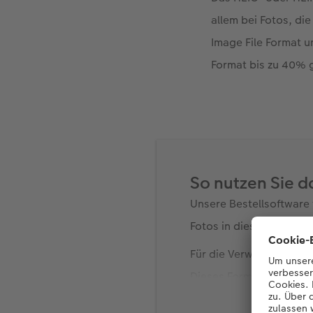
allem bei Fotos, di
Image File Format u
Format bis zu 40% g
So nutzen Sie 
Unsere Bestellsoftwar
Fotos in diesem Format
Für die Verwendung auf
Dieses Format kann von
unterschiedliche Weise 