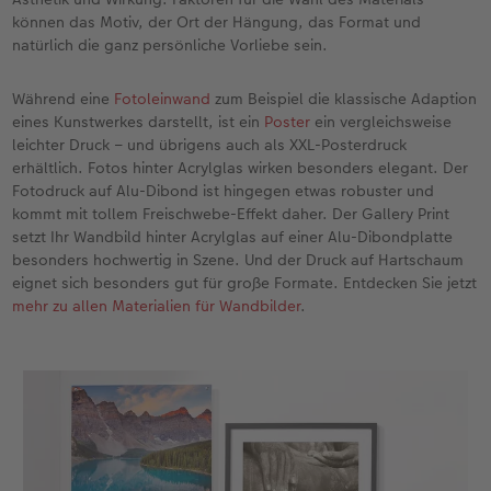
können das Motiv, der Ort der Hängung, das Format und
Fotobuch erstellen
Neuheiten
Neuheiten
Retro Minis
Neuheiten
Neuheiten
CEWE Magazin
natürlich die ganz persönliche Vorliebe sein.
Neuheiten
Extras
Extras
CEWE myPhotos
Neuheiten
Während eine
Fotoleinwand
zum Beispiel die klassische Adaption
eines Kunstwerkes darstellt, ist ein
Poster
ein vergleichsweise
leichter Druck – und übrigens auch als XXL-Posterdruck
erhältlich. Fotos hinter Acrylglas wirken besonders elegant. Der
Fotodruck auf Alu-Dibond ist hingegen etwas robuster und
kommt mit tollem Freischwebe-Effekt daher. Der Gallery Print
setzt Ihr Wandbild hinter Acrylglas auf einer Alu-Dibondplatte
besonders hochwertig in Szene. Und der Druck auf Hartschaum
eignet sich besonders gut für große Formate. Entdecken Sie jetzt
mehr zu allen Materialien für Wandbilder
.