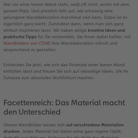
Erinnerungstasche
Fotocollage
Fotosets
Sofortfotos
Fototassen
Babykarten
Silikonhüllen
Wandkalender Fineline
für Männer
Baby
Neue Funktionen
Wer vor einer leeren Wand steht, weiß oft nicht, wohin mit dem
ganzen Platz. Und plötzlich fällt auf, wie schwierig eine
en
Personalisierter Schuber
hexxas
Fotosticker
Sofortsticker
Emaille Becher
Geburtskarten
Handykette
Kundenbeispiele
für Frauen
Erste Schritte
Erste Schritte
gelungene Wanddekoration manchmal sein kann. Dabei ist es
eigentlich ganz leicht. Zumindest dann, wenn man sich ganz
einfach inspirieren lässt. Wir haben einige
kreative Ideen und
Bestellwege
Acrylglas
Art Prints
Sofortfotos mit Rahmen
Trinkflasche
Taufkarten
Kunststoffhüllen
Papierqualitäten
für Freundinnen
Kreative Ideen mit Sofortfotos
Softwaretipps
praktische Tipps
für Sie vorbereitet, die Ihnen dabei helfen, mit
Wandbildern von CEWE
Ihre Wanddekoration stilvoll und
Inspiration
Alu Dibond
Premium Poster
Sofortfotos mit Text
Dekoration
Postkarten
Lederhüllen
Bestellwege
für Kinder
Gestaltungsideen
Videotutorials
ansprechend zu gestalten.
Jahrbuch
Gallery Print
Rahmen
Sofortfotos mit Design
Schule & Büro
Fotokarten
Holzhüllen
Designvorlagen
für Großeltern
Fotobuch für Anfänger
Entdecken Sie jetzt, wie sich das Potenzial einer leeren Wand
r
entfalten lässt und freuen Sie sich auf vielseitige Ideen, die Ihr
Reisefotobuch
Hartschaum
Fotogrößen & Formate
Sofortfotostreifen
Textilien
Digitale Grußkarte
Bio-based Case
Kalender mit fertigem Design
für Tierfreunde
Softwaretipps
Zuhause zum absoluten Wohlfühlort machen.
Kundenbeispiele
Mehrteiler
Bestellwege
Sofortfotogrußkarten
Art Prints
Bestellwege
Mit Design
Gestaltungsideen
Einfach & schnell gestaltet
Videotutorials
Facettenreich: Das Material macht
Webinare & VHS
Bestellwege
Last Minute Fotos
Sofortfotosets
Faber-Castell
Papierqualitäten
Bestellwege
CEWE myPhotos
Besondere Geschenkideen
Anleitungen & Hilfe
den Unterschied
Fotobuch für Anfänger
Ideen zur Wandgestaltung
CEWE myPhotos
Sofortfotocollagen
Foto-Geschenkbox
Weitere Anlässe
Inspiration
Neuheiten
CEWE myPhotos
Fototipps
Unsere Wandbilder lassen sich
auf verschiedene Materialien
drucken
. Jedes Material hat dabei seine ganz eigene Optik,
Erste Schritte
CEWE myPhotos
Fotos digitalisieren
Mehrteilige Sofortfotos
CEWE Geschenkgutschein
CEWE myPhotos
Neuheiten
Extras
Fotowettbewerbe
Ästhetik und Wirkung. Faktoren für die Wahl des Materials