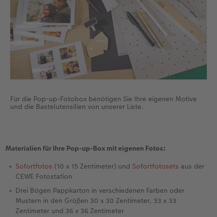
Fotobuch erstellen
Neuheiten
Neuheiten
Retro Minis
Neuheiten
Neuheiten
CEWE Magazin
Neuheiten
Extras
Extras
CEWE myPhotos
Neuheiten
Für die Pop-up-Fotobox benötigen Sie Ihre eigenen Motive
und die Bastelutensilien von unserer Liste.
Materialien für Ihre Pop-up-Box mit eigenen Fotos:
Sofortfotos
(10 x 15 Zentimeter) und
Sofortfotosets
aus der
CEWE Fotostation
Drei Bögen Pappkarton in verschiedenen Farben oder
Mustern in den Größen 30 x 30 Zentimeter, 33 x 33
Zentimeter und 36 x 36 Zentimeter