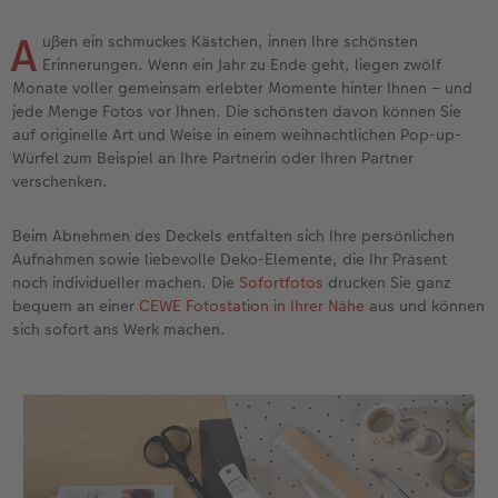
Erinnerungstasche
Fotocollage
Fotosets
Sofortfotos
Fototassen
Babykarten
Silikonhüllen
Wandkalender Fineline
für Männer
Baby
Neue Funktionen
A
ußen ein schmuckes Kästchen, innen Ihre schönsten
en
Personalisierter Schuber
hexxas
Fotosticker
Sofortsticker
Emaille Becher
Geburtskarten
Handykette
Kundenbeispiele
für Frauen
Erste Schritte
Erste Schritte
Erinnerungen. Wenn ein Jahr zu Ende geht, liegen zwölf
Monate voller gemeinsam erlebter Momente hinter Ihnen – und
jede Menge Fotos vor Ihnen. Die schönsten davon können Sie
Bestellwege
Acrylglas
Art Prints
Sofortfotos mit Rahmen
Trinkflasche
Taufkarten
Kunststoffhüllen
Papierqualitäten
für Freundinnen
Kreative Ideen mit Sofortfotos
Softwaretipps
auf originelle Art und Weise in einem weihnachtlichen Pop-up-
Würfel zum Beispiel an Ihre Partnerin oder Ihren Partner
Inspiration
Alu Dibond
Premium Poster
Sofortfotos mit Text
Dekoration
Postkarten
Lederhüllen
Bestellwege
für Kinder
Gestaltungsideen
Videotutorials
verschenken.
Jahrbuch
Gallery Print
Rahmen
Sofortfotos mit Design
Schule & Büro
Fotokarten
Holzhüllen
Designvorlagen
für Großeltern
Fotobuch für Anfänger
Beim Abnehmen des Deckels entfalten sich Ihre persönlichen
r
Aufnahmen sowie liebevolle Deko-Elemente, die Ihr Präsent
Reisefotobuch
Hartschaum
Fotogrößen & Formate
Sofortfotostreifen
Textilien
Digitale Grußkarte
Bio-based Case
Kalender mit fertigem Design
für Tierfreunde
Softwaretipps
noch individueller machen. Die
Sofortfotos
drucken Sie ganz
bequem an einer
CEWE Fotostation in Ihrer Nähe
aus und können
Kundenbeispiele
Mehrteiler
Bestellwege
Sofortfotogrußkarten
Art Prints
Bestellwege
Mit Design
Gestaltungsideen
Einfach & schnell gestaltet
Videotutorials
sich sofort ans Werk machen.
Webinare & VHS
Bestellwege
Last Minute Fotos
Sofortfotosets
Faber-Castell
Papierqualitäten
Bestellwege
CEWE myPhotos
Besondere Geschenkideen
Anleitungen & Hilfe
Fotobuch für Anfänger
Ideen zur Wandgestaltung
CEWE myPhotos
Sofortfotocollagen
Foto-Geschenkbox
Weitere Anlässe
Inspiration
Neuheiten
CEWE myPhotos
Fototipps
Erste Schritte
CEWE myPhotos
Fotos digitalisieren
Mehrteilige Sofortfotos
CEWE Geschenkgutschein
CEWE myPhotos
Neuheiten
Extras
Fotowettbewerbe