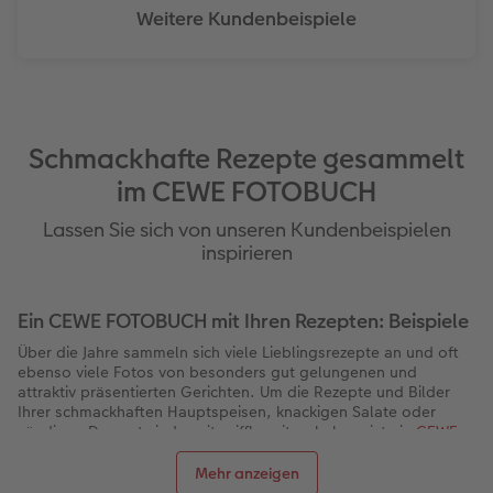
Weitere Kundenbeispiele
Schmackhafte Rezepte gesammelt
im CEWE FOTOBUCH
Lassen Sie sich von unseren Kundenbeispielen
inspirieren
Ein CEWE FOTOBUCH mit Ihren Rezepten: Beispiele
Über die Jahre sammeln sich viele Lieblingsrezepte an und oft
ebenso viele Fotos von besonders gut gelungenen und
attraktiv präsentierten Gerichten. Um die Rezepte und Bilder
Ihrer schmackhaften Hauptspeisen, knackigen Salate oder
sündigen Desserts jederzeit griffbereit zu haben, ist ein
CEWE
FOTOBUCH
die perfekte Wahl. Halten Sie all Ihre
kulinarischen
Köstlichkeiten in einem Fotobuch fest
, erinnern Sie sich an
Mehr anzeigen
gemeinsame Familienfeste und schlagen Sie die jeweiligen