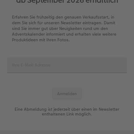
ab September 2026 erhältlich
Erste Schritte
CEWE myPhotos
Fotos digitalisieren
Mehrteilige Sofortfotos
CEWE Geschenkgutschein
CEWE myPhotos
Neuheiten
Extras
Fotowettbewerbe
Erfahren Sie frühzeitig den genauen Verkaufsstart, in
dem Sie sich für unseren Newsletter eintragen. Damit
Fotobuch erstellen
Neuheiten
Neuheiten
Retro Minis
Neuheiten
Neuheiten
CEWE Magazin
sind Sie immer gut über Neuigkeiten rund um den
Adventskalender informiert und erhalten viele weitere
Produktideen mit Ihren Fotos.
Neuheiten
Extras
Extras
CEWE myPhotos
Neuheiten
Eine Abmeldung ist jederzeit über einen im Newsletter
enthaltenen Link möglich.