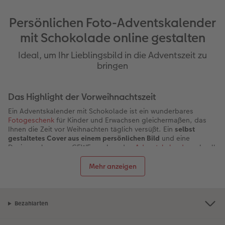
Persönlichen Foto-Adventskalender
mit Schokolade online gestalten
Ideal, um Ihr Lieblingsbild in die Adventszeit zu
bringen
Das Highlight der Vorweihnachtszeit
Ein Adventskalender mit Schokolade ist ein wunderbares
Fotogeschenk
für Kinder und Erwachsen gleichermaßen, das
Ihnen die Zeit vor Weihnachten täglich versüßt. Ein
selbst
gestaltetes Cover aus einem persönlichen Bild
und eine
Designvorlage von CEWE machen den
Adventskalender
schnell
zum Herzstück einer jeden weihnachtlichen Dekoration. Für die
Gestaltung Ihres Schoko-Adventkalender stehen Ihnen
Mehr anzeigen
unzählige Designmöglichkeiten zur Verfügung stehen. So
können Sie einen passenden Adventkalender zu entwerfen, der
optisch genau dem Geschmack des oder der Beschenkten
entspricht. Apropos Geschmack: Die verschiedenen Füllungen
Bezahlarten
aus feinster Schokolade sind Klassiker, der nur wenige
widerstehen können. Gestalten Sie beispielsweise