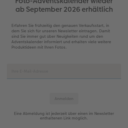
Foto-Adventskalender wieder
ab September 2026 erhältlich
Erste Schritte
CEWE myPhotos
Fotos digitalisieren
Mehrteilige Sofortfotos
CEWE Geschenkgutschein
CEWE myPhotos
Neuheiten
Extras
Fotowettbewerbe
Fotobuch erstellen
Neuheiten
Neuheiten
Retro Minis
Neuheiten
Neuheiten
CEWE Magazin
Erfahren Sie frühzeitig den genauen Verkaufsstart, in
dem Sie sich für unseren Newsletter eintragen. Damit
sind Sie immer gut über Neuigkeiten rund um den
Neuheiten
Extras
Extras
CEWE myPhotos
Neuheiten
Adventskalender informiert und erhalten viele weitere
Produktideen mit Ihren Fotos.
Eine Abmeldung ist jederzeit über einen im Newsletter
enthaltenen Link möglich.