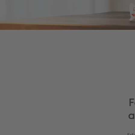
F
a
Erf