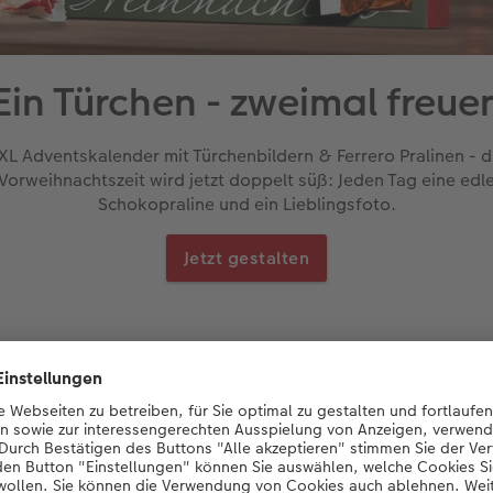
Ein Türchen - zweimal freue
XL Adventskalender mit Türchenbildern & Ferrero Pralinen - d
Vorweihnachtszeit wird jetzt doppelt süß: Jeden Tag eine edl
Schokopraline und ein Lieblingsfoto.
Jetzt gestalten