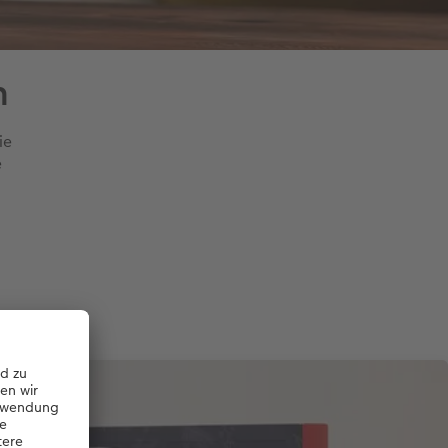
n
ie
e