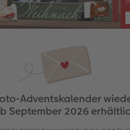
Un
oto-Adventskalender wied
b September 2026 erhältli
ahren Sie frühzeitig den genauen Verkaufsstart, in dem Sie si