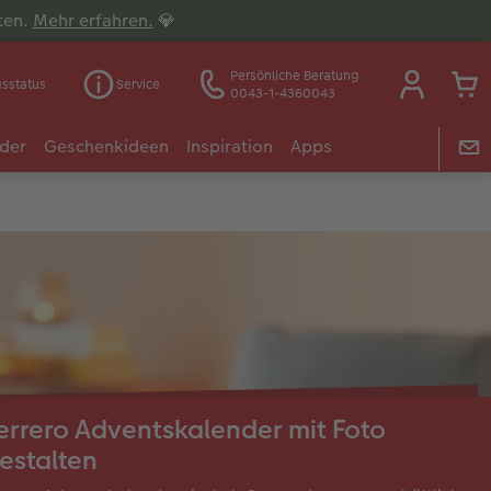
lten.
Mehr erfahren.
💎
Persönliche Beratung
gsstatus
Service
0043-1-4360043
der
Geschenkideen
Inspiration
Apps
errero Adventskalender mit Foto
estalten