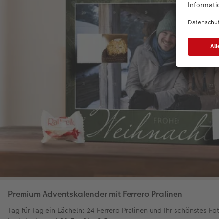
Premium Adventskalender mit Ferrero Pralinen
Tag für Tag ein Lächeln: 24 Ferrero Pralinen und Ihr schönstes Fo