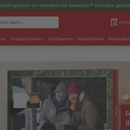
r Lieblingsmotiv als Wandbild mit Swarovski® Kristallen gesta
Auftra
tos
Fotogeschenke
Grußkarten
Handyhüllen
Fotokalen
F
g