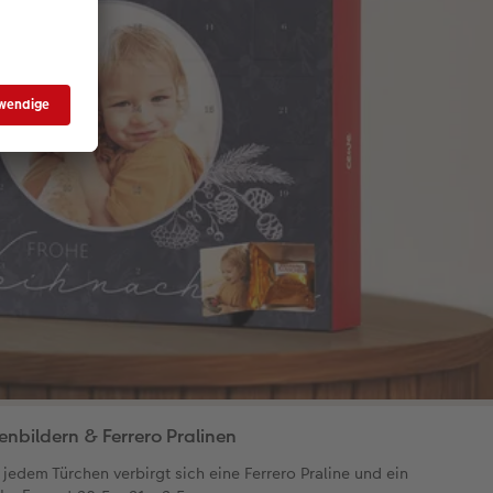
nbildern & Ferrero Pralinen
 jedem Türchen verbirgt sich eine Ferrero Praline und ein