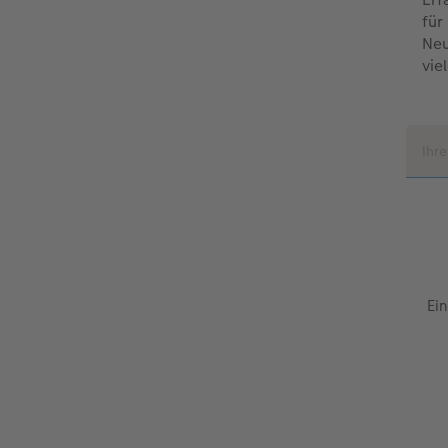
für
Neu
vie
Ein