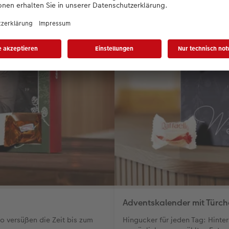
Adventskalender mit Türche
to versüßen die Zeit bis zum
Hingucker für jeden Tag: Hinter