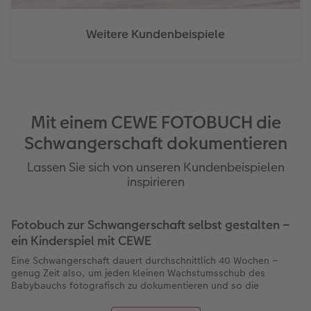
Weitere Kundenbeispiele
Mit einem CEWE FOTOBUCH die
Schwangerschaft dokumentieren
Lassen Sie sich von unseren Kundenbeispielen
inspirieren
Fotobuch zur Schwangerschaft selbst gestalten –
ein Kinderspiel mit CEWE
Eine Schwangerschaft dauert durchschnittlich 40 Wochen –
genug Zeit also, um jeden kleinen Wachstumsschub des
Babybauchs fotografisch zu dokumentieren und so die
Vorfreude noch weiter zu steigern. Eine schöne Art die
Erinnerung an diese besondere Zeit lebendig zu halten ist ein