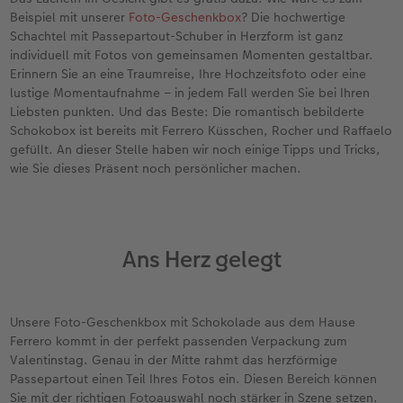
Erinnerungstasche
Fotocollage
Fotosets
Sofortfotos
Fototassen
Babykarten
Silikonhüllen
Wandkalender Fineline
für Männer
Baby
Neue Funktionen
Beispiel mit unserer
Foto-Geschenkbox
? Die hochwertige
Schachtel mit Passepartout-Schuber in Herzform ist ganz
en
Personalisierter Schuber
hexxas
Fotosticker
Sofortsticker
Emaille Becher
Geburtskarten
Handykette
Kundenbeispiele
für Frauen
Erste Schritte
Erste Schritte
individuell mit Fotos von gemeinsamen Momenten gestaltbar.
Erinnern Sie an eine Traumreise, Ihre Hochzeitsfoto oder eine
lustige Momentaufnahme – in jedem Fall werden Sie bei Ihren
Bestellwege
Acrylglas
Art Prints
Sofortfotos mit Rahmen
Trinkflasche
Taufkarten
Kunststoffhüllen
Papierqualitäten
für Freundinnen
Kreative Ideen mit Sofortfotos
Softwaretipps
Liebsten punkten. Und das Beste: Die romantisch bebilderte
Schokobox ist bereits mit Ferrero Küsschen, Rocher und Raffaelo
Inspiration
Alu Dibond
Premium Poster
Sofortfotos mit Text
Dekoration
Postkarten
Lederhüllen
Bestellwege
für Kinder
Gestaltungsideen
Videotutorials
gefüllt. An dieser Stelle haben wir noch einige Tipps und Tricks,
wie Sie dieses Präsent noch persönlicher machen.
Jahrbuch
Gallery Print
Rahmen
Sofortfotos mit Design
Schule & Büro
Fotokarten
Holzhüllen
Designvorlagen
für Großeltern
Fotobuch für Anfänger
r
Reisefotobuch
Hartschaum
Fotogrößen & Formate
Sofortfotostreifen
Textilien
Digitale Grußkarte
Bio-based Case
Kalender mit fertigem Design
für Tierfreunde
Softwaretipps
Ans Herz gelegt
Kundenbeispiele
Mehrteiler
Bestellwege
Sofortfotogrußkarten
Art Prints
Bestellwege
Mit Design
Gestaltungsideen
Einfach & schnell gestaltet
Videotutorials
Webinare & VHS
Bestellwege
Last Minute Fotos
Sofortfotosets
Faber-Castell
Papierqualitäten
Bestellwege
CEWE myPhotos
Besondere Geschenkideen
Anleitungen & Hilfe
Unsere Foto-Geschenkbox mit Schokolade aus dem Hause
Ferrero kommt in der perfekt passenden Verpackung zum
Fotobuch für Anfänger
Ideen zur Wandgestaltung
CEWE myPhotos
Sofortfotocollagen
Foto-Geschenkbox
Weitere Anlässe
Inspiration
Neuheiten
CEWE myPhotos
Fototipps
Valentinstag. Genau in der Mitte rahmt das herzförmige
Passepartout einen Teil Ihres Fotos ein. Diesen Bereich können
Erste Schritte
CEWE myPhotos
Fotos digitalisieren
Mehrteilige Sofortfotos
CEWE Geschenkgutschein
CEWE myPhotos
Neuheiten
Extras
Fotowettbewerbe
Sie mit der richtigen Fotoauswahl noch stärker in Szene setzen.