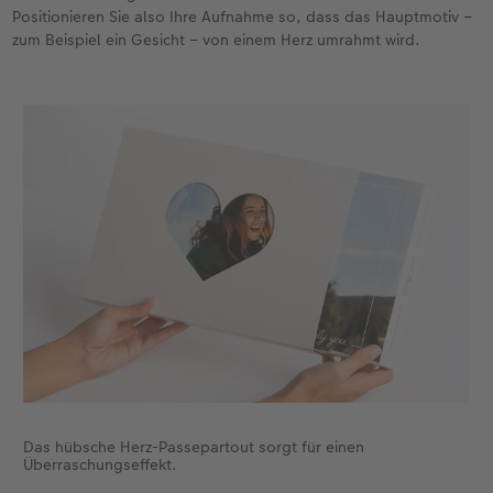
Positionieren Sie also Ihre Aufnahme so, dass das Hauptmotiv –
zum Beispiel ein Gesicht – von einem Herz umrahmt wird.
Fotobuch erstellen
Neuheiten
Neuheiten
Retro Minis
Neuheiten
Neuheiten
CEWE Magazin
Neuheiten
Extras
Extras
CEWE myPhotos
Neuheiten
Das hübsche Herz-Passepartout sorgt für einen
Überraschungseffekt.