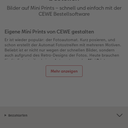
Bilder auf Mini Prints – schnell und einfach mit der
CEWE Bestellsoftware
Eigene Mini Prints von CEWE gestalten
Er ist wieder populär: der Fotoautomat. Kurz posieren, und
schon erstellt der Automat Fotostreifen mit mehreren Motiven.
Beliebt ist er nicht nur wegen der schnellen Bilder, sondern
auch aufgrund des Retro-Designs der Fotos. Heute brauchen
Sie für Fotostreifen keinen Automaten mehr.
Mini Prints von
CEWE erstellen Sie bequem zu Hause
– entweder mit der CEWE
Bestellsoftware oder im Webbrowser. Schon nach kurzer Zeit
Mehr anzeigen
halten Sie Ihre individuell gestalteten Fotostreifen in den
Händen.
Mini Prints – ausgefallene Deko, einzigartiges
Geschenk
Mini Prints von CEWE – das sind
drei oder vier Fotos auf einem
Streifen
im Format 5 x 14,5 cm. Das eröffnet Ihnen viele
Möglichkeiten: Ein Fotostreifen erzählt vielleicht von einem
Bezahlarten
unvergesslichen Urlaub, ein anderer zeigt Sie mit Ihrer besten
Freundin. Ganz nach Wunsch rahmen Sie Ihre Mini Prints ein