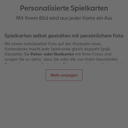
Personalisierte Spielkarten
Mit Ihrem Bild wird aus jeder Karte ein Ass
Spielkarten selbst gestalten mit persönlichem Foto
Mit einem individuellen Foto auf der Rückseite eines
Kartendecks macht jede Spielrunde gleich doppelt Spaß.
Gestalten Sie
Poker- oder Skatkarten
mit Ihren Fotos und
sorgen Sie so dafür, dass Sie oder die von Ihnen beschenkte
Person immer gute Karten hat. Die personalisierten Karten sind
in einer schützenden Klarsichthülle verpackt, liegen angenehm
in der Hand und sind auf der Vorderseite mit den üblichen
Mehr anzeigen
Farben von Poker- oder Skatkarten bedruckt.
Überreichen Sie die Karten als
Fotogeschenk
oder genießen Sie
selbst gesellige Spielstunden mit den personalisierten
Spielkarten.
So gestalten Sie Spielkarten mit Foto
Der erste Schritt auf dem Weg zum individuellen Kartendeck ist,
im Online-Editor festzulegen, ob es sich um Skat- oder
Pokerkarten handeln soll. In der
Gestaltungssoftware
können