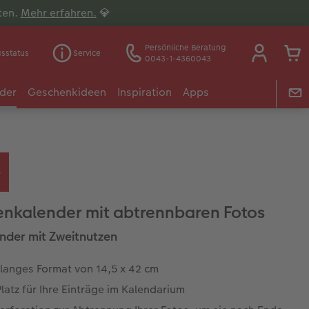
lten.
Mehr erfahren.
💎
Persönliche Beratung
gsstatus
Service
0043-1-4360043
der
Geschenkideen
Inspiration
Apps
nkalender mit abtrennbaren Fotos
ender mit Zweitnutzen
alanges Format von 14,5 x 42 cm
Platz für Ihre Einträge im Kalendarium