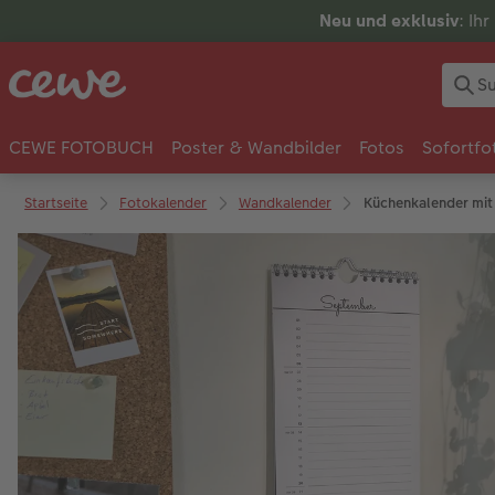
Neu und exklusiv
: Ih
CEWE FOTOBUCH
Poster & Wandbilder
Fotos
Sofortfo
Startseite
Fotokalender
Wandkalender
Küchenkalender mit