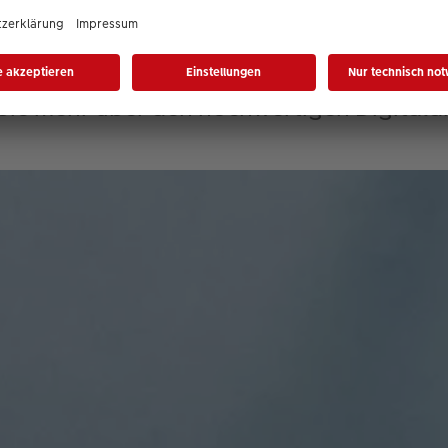
Alles über unser edles Papie
 Sie mehr über den hochwertigen Digitald