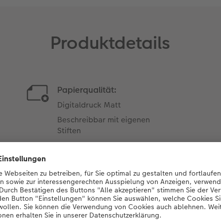
Produktdetails
Papierqualität:
Digitaldruck Matt
Beschreibbar mit eigenen
Stiften