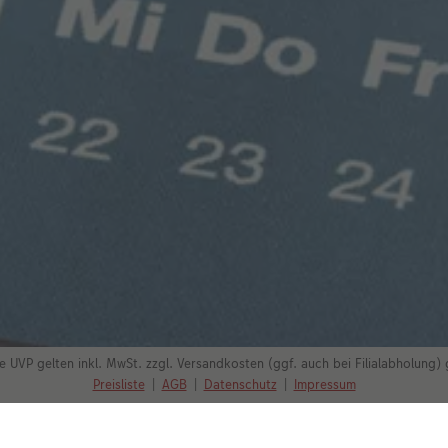
e UVP gelten inkl. MwSt. zzgl. Versandkosten (ggf. auch bei Filialabholung)
Preisliste
|
AGB
|
Datenschutz
|
Impressum