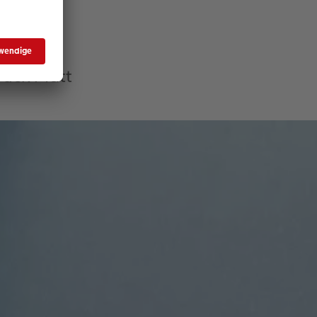
r
ruck Matt