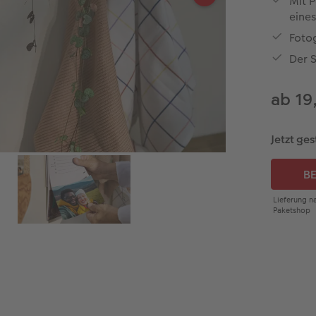
Mit P
eines
Foto
Der S
ab 19
Jetzt ges