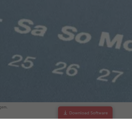
 gem.
Download Software