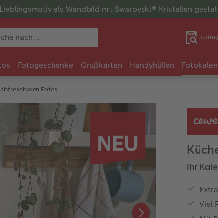
r Lieblingsmotiv als Wandbild mit Swarovski® Kristallen gesta
Auftra
tos
Fotogeschenke
Grußkarten
Handyhüllen
Fotokalen
 abtrennbaren Fotos
Küche
Ihr Kal
Extr
Viel 