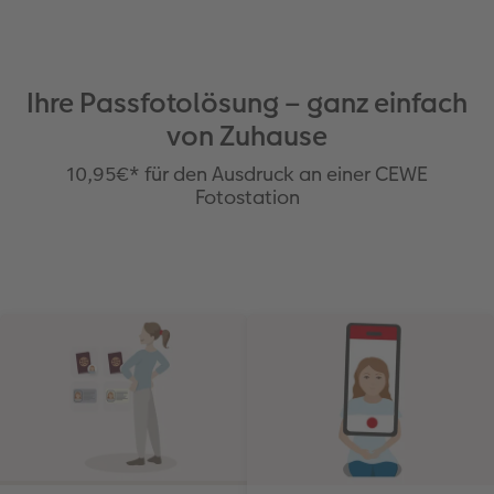
Erste Schritte
CEWE myPhotos
Fotos digitalisieren
Mehrteilige Sofortfotos
CEWE Geschenkgutschein
CEWE myPhotos
Neuheiten
Extras
Fotowettbewerbe
Ihre Passfotolösung – ganz einfach
Fotobuch erstellen
Neuheiten
Neuheiten
Retro Minis
Neuheiten
Neuheiten
CEWE Magazin
von Zuhause
Neuheiten
Extras
Extras
CEWE myPhotos
Neuheiten
10,95€* für den Ausdruck an einer CEWE
Fotostation