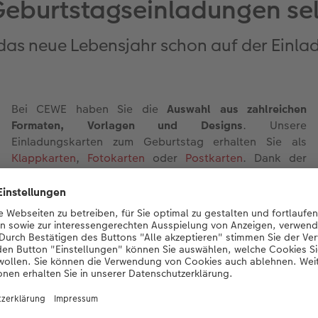
Geburtstagseinladungen sel
 das neue Lebensjahr schon auf der Einl
Bei CEWE haben Sie die
Auswahl aus zahlreichen
Formaten, Vorlagen und Designs
. Unsere
Einladungskarten zum Geburtstag erhalten Sie als
Klappkarten
,
Fotokarten
oder
Postkarten
. Dank der
übersichtlichen Liste aller Formate und
Gestaltungsoptionen, wie zum Beispiel Veredelungen,
erkennen Sie sofort, ob die gewählte Designvorlage
Ihren Vorstellungen entspricht. Unsere vier
hochwertigen
Papierarten besitzen jeweils eine
Grammatur von 300 g/m²
, für ein besonderes Gefühl
beim Berühren der Einladungskarten. Gestalten und
individualisieren Sie Ihre Geburtstagseinladungen
vollkommen nach Ihren Wünschen. Gestalten Sie