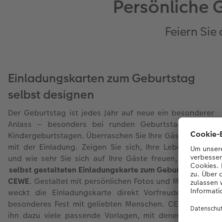
Persönliche 
Feiern Sie
Einladungskarten zum Geburtstag
selbst designen
Der Geburtstag ist jedes Jahr auf neue ein besonderer
Anlass – besonders bei runden Geburtstagen oder
Kindergeburtstagen. Überraschen Sie Ihre Gäste bereits
mit der Einladung. Zeigen Sie sich, Ihre Lebensfreude
und wie sehr Sie sich auf Ihre Gäste freuen, mit einer
selbst gestalteten Einladungskarte zum Geburtstag von
CEWE
. Gestaltet mit persönlichen Fotos und Momenten,
weckt die Einladungskarte direkt Vorfreude auf ein
besonderes Fest mit geliebten Menschen. CEWE bietet
ihn dazu viele passende Vorlagen, mit denen Sie Ihre