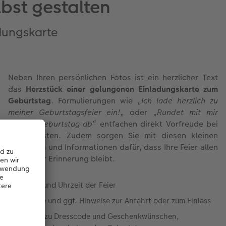
bst gestalten
adungskarte
Neben Ihren persönlichen Fotos ist ein herzlicher Text
das
Herzstück einer gelungenen Einladungskarte zum
Geburtstag
. Formulierungen wie „
Ich lade herzlich zu
meiner Geburtstagsfeier ein!
„ oder „
Rundet mit mir
meinen Geburtstag ab
“ entfachen direkt Vorfreude bei
Ihren Gästen. Zudem sorgen Sie mit diesen kleinen
Hinweisen und Informationen dafür, dass Ihre Feier allen
in schöner Erinnerung bleibt.
Datum und Uhrzeit der Feier
Adresse und ggf. Hinweise zur Anfahrt oder zum Einlass
Details zu Dresscode und Geschenkwünschen,