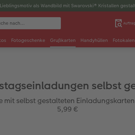
r Lieblingsmotiv als Wandbild mit Swarovski® Kristallen gesta
Auftra
tos
Fotogeschenke
Grußkarten
Handyhüllen
Fotokalen
stagseinladungen selbst ge
e mit selbst gestalteten Einladungskarte
5,99 €