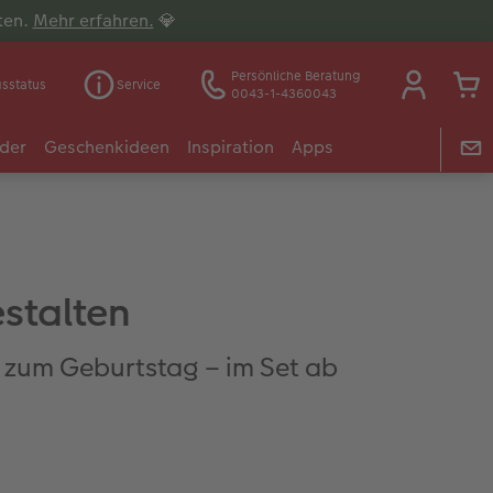
lten.
Mehr erfahren.
💎
Persönliche Beratung
gsstatus
Service
0043-1-4360043
der
Geschenkideen
Inspiration
Apps
stalten
n zum Geburtstag – im Set ab