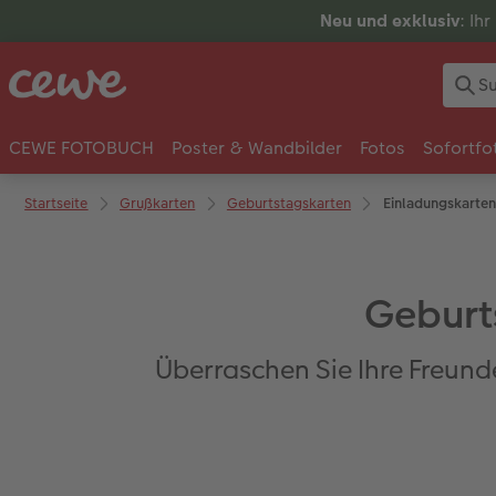
Neu und exklusiv
: Ih
CEWE FOTOBUCH
Poster & Wandbilder
Fotos
Sofortfo
Startseite
Grußkarten
Geburtstagskarten
Einladungskarten
Geburt
Überraschen Sie Ihre Freund