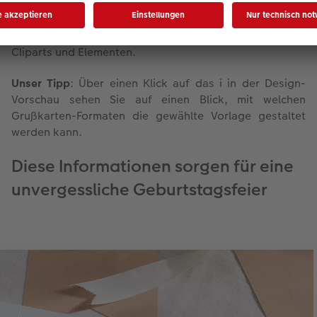
wahlweise Außen- sowie Innenseiten Ihrer
Einladungskarten
mit eigenen Botschaften, Fotos,
passenden Schriften und Farben sowie kreativen
Cliparts und Elementen.
Unser Tipp
: Über einen Klick auf das i in der Design-
Vorschau sehen Sie auf einen Blick, mit welchen
Grußkarten-Formaten die gewählte Vorlage gestaltet
werden kann.
Diese Informationen sorgen für eine
unvergessliche Geburtstagsfeier