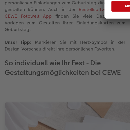
persönlichen Einladungen zum Geburtstag direkt online
gestalten können. Auch in der
Bestellsoftware
oder
CEWE Fotowelt App
finden Sie viele Designs und
Vorlagen zum Gestalten Ihrer Einladungskarten zum
Geburtstag.
Unser Tipp
: Markieren Sie mit Herz-Symbol in der
Design-Vorschau direkt Ihre persönlichen Favoriten.
So individuell wie Ihr Fest - Die
Gestaltungsmöglichkeiten bei CEWE