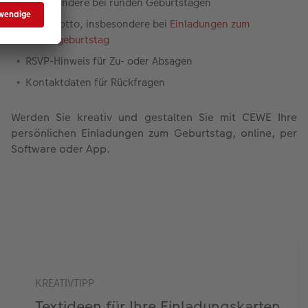
insbesondere bei runden Geburtstagen
Partymotto, insbesondere bei
Einladungen zum
Kindergeburtstag
RSVP-Hinweis für Zu- oder Absagen
Kontaktdaten für Rückfragen
Werden Sie kreativ und gestalten Sie mit CEWE Ihre
persönlichen Einladungen zum Geburtstag, online, per
Software oder App.
KREATIVTIPP
Textideen für Ihre Einladungskarten