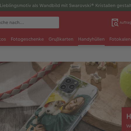
r Lieblingsmotiv als Wandbild mit Swarovski® Kristallen gesta
Auftra
tos
Fotogeschenke
Grußkarten
Handyhüllen
Fotokalen
H
Wä