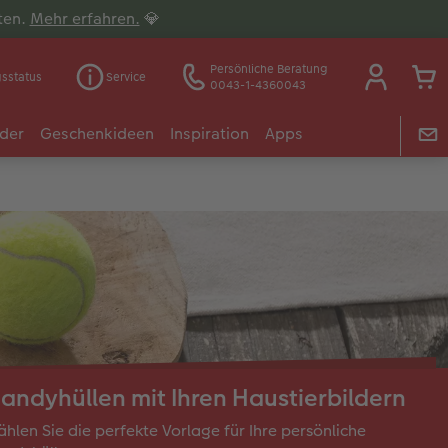
lten.
Mehr erfahren.
💎
Persönliche Beratung
gsstatus
Service
0043-1-4360043
der
Geschenkideen
Inspiration
Apps
andyhüllen mit Ihren Haustierbildern
hlen Sie die perfekte Vorlage für Ihre persönliche