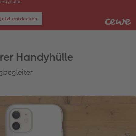
ndyhülle.
Jetzt entdecken
hrer Handyhülle
gbegleiter