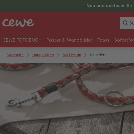
Neu und exklusiv
: Ih
CEWE FOTOBUCH
Poster & Wandbilder
Fotos
Sofortfo
Startseite
Handyhüllen
Mit Design
Haustiere