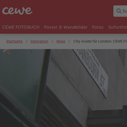
CEWE FOTOBUCH
Poster & Wandbilder
Fotos
Sofortfo
Startseite
Inspiration
Reise
City-Guide für London: CEWE F