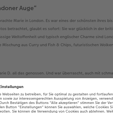
ndoner Auge“
brachte Marie in London. Es war eines der schönsten ihres bi
otos betrachtet, glaubt es sofort: Sie war glücklich in der bri
ässige Weltoffenheit und typisch englischer Charme sind Lon
 Mischung aus Curry und Fish & Chips, futuristischen Wolke
arie D. all das genossen. Und war überrascht, auch mit schm
n life" haben zu können. „Die großen Museen kosten keinen Ei
ünstige Studententickets. Und essen kann man wunderbar auf
ie nahm sich Zeit, die Stadt kennen zu lernen. Und schon bald
lich groß, unfassbar vielseitig und so lebendig wie kaum ei