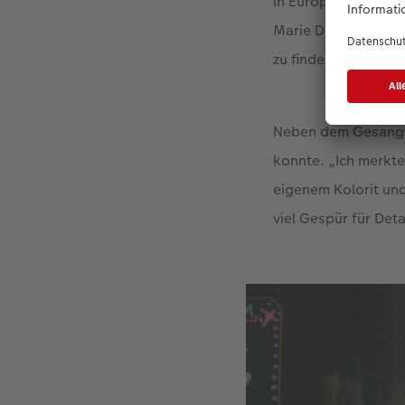
in Europa. "Manchma
Marie D. – sie war 
zu finden.
Neben dem Gesang wa
konnte. „Ich merkte
eigenem Kolorit und 
viel Gespür für Det