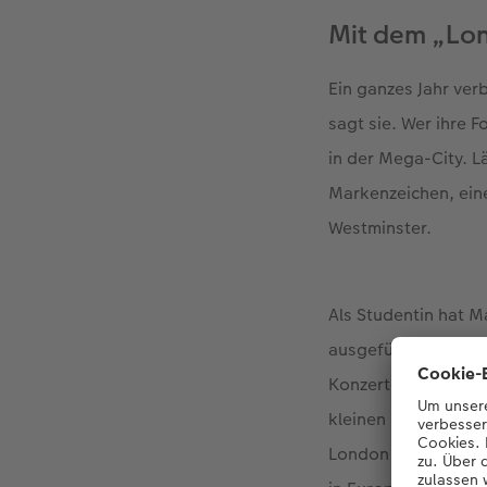
Mit dem „Lo
Ein ganzes Jahr ver
sagt sie. Wer ihre F
in der Mega-City. L
Markenzeichen, eine
Westminster.
Als Studentin hat M
ausgefülltes "Londo
Konzerte gibt es g
kleinen Imbissen.“ S
London ist unermess