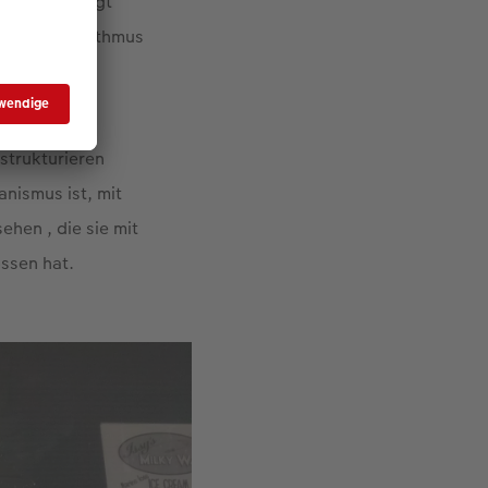
rnehmen“, sagt
kreativen Rhythmus
strukturieren
anismus ist, mit
ehen , die sie mit
ossen hat.