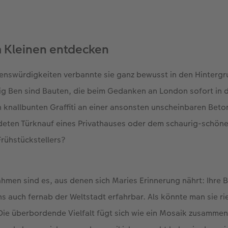
 Kleinen entdecken
henswürdigkeiten verbannte sie ganz bewusst in den Hinterg
ig Ben sind Bauten, die beim Gedanken an London sofort in 
n knallbunten Graffiti an einer ansonsten unscheinbaren Be
deten Türknauf eines Privathauses oder dem schaurig-schön
Frühstückstellers?
men sind es, aus denen sich Maries Erinnerung nährt: Ihre B
auch fernab der Weltstadt erfahrbar. Als könnte man sie ri
ie überbordende Vielfalt fügt sich wie ein Mosaik zusammen.