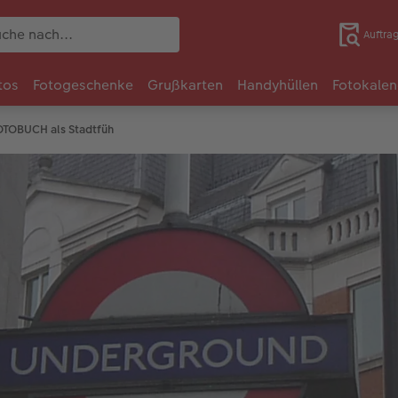
Auftra
tos
Fotogeschenke
Grußkarten
Handyhüllen
Fotokalen
OTOBUCH als Stadtfüh