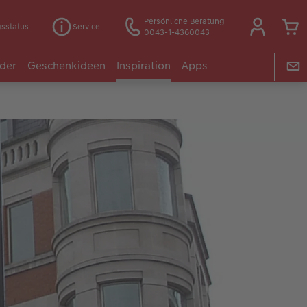
Persönliche Beratung
gsstatus
Service
0043-1-4360043
der
Geschenkideen
Inspiration
Apps