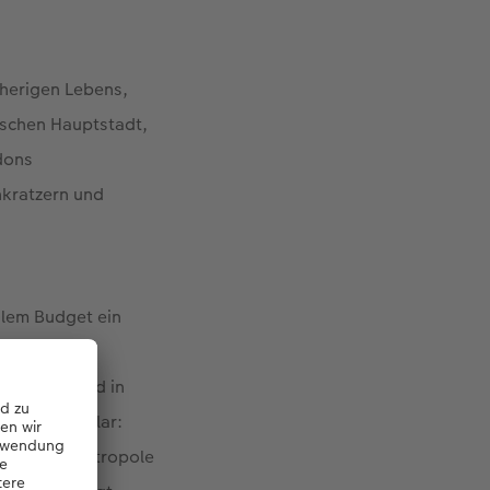
sherigen Lebens,
tischen Hauptstadt,
dons
nkratzern und
alem Budget ein
ntritt, für
 Märkten und in
 wurde ihr klar:
ne zweite Metropole