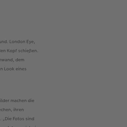
rund. London Eye,
den Kopf schießen.
tonwand, dem
en Look eines
ilder machen die
echen, ihren
 „Die Fotos sind