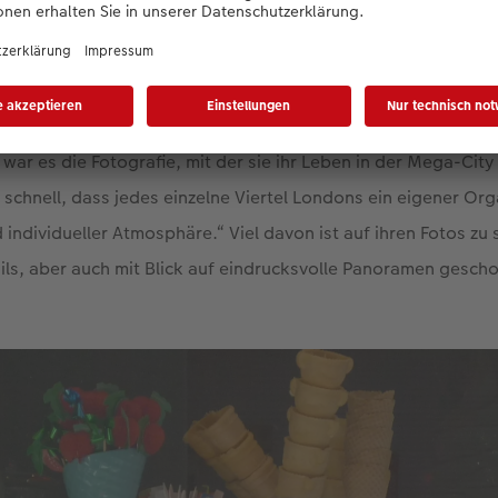
l hat mich das Angebot überfordert, so viel gab es zu unte
froh, durch ihre Mitgliedschaft in einem Chor einen eigenen, 
r es die Fotografie, mit der sie ihr Leben in der Mega-City 
 schnell, dass jedes einzelne Viertel Londons ein eigener Org
individueller Atmosphäre.“ Viel davon ist auf ihren Fotos zu s
ails, aber auch mit Blick auf eindrucksvolle Panoramen gesch