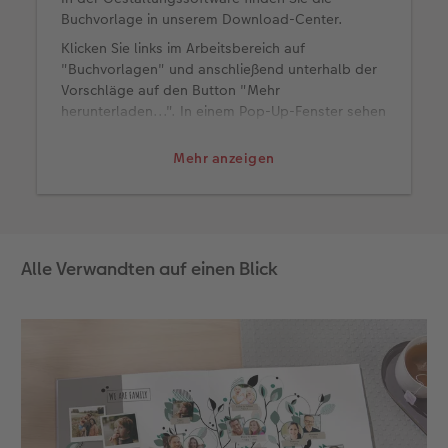
Buchvorlage in unserem Download-Center.
Fotobuch erstellen
Neuheiten
Neuheiten
Retro Minis
Neuheiten
Neuheiten
CEWE Magazin
Klicken Sie links im Arbeitsbereich auf
"Buchvorlagen" und anschließend unterhalb der
Neuheiten
Extras
Extras
CEWE myPhotos
Neuheiten
Vorschläge auf den Button "Mehr
herunterladen...". In einem Pop-Up-Fenster sehen
Sie nun weitere Designs, die Sie nach der
Kategorie "Chronik" filtern können. Wählen Sie
Mehr anzeigen
die Familienchronik aus und klicken Sie auf
"Auswahl installieren". Anschließend ziehen Sie
die Buchvorlage auf das leere Fotobuch und
beginnen mit der Gestaltung.
Alle Verwandten auf einen Blick