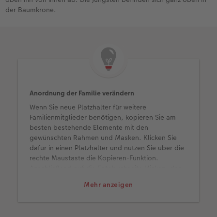
der Baumkrone.
Anordnung der Familie verändern
Wenn Sie neue Platzhalter für weitere
Familienmitglieder benötigen, kopieren Sie am
besten bestehende Elemente mit den
gewünschten Rahmen und Masken. Klicken Sie
dafür in einen Platzhalter und nutzen Sie über die
rechte Maustaste die Kopieren-Funktion.
Anschließend auf die Fotobuchseite klicken, den
Platzhalter auf gleiche Weise einfügen und an die
Mehr anzeigen
gewünschte Stelle schieben. Genauso können Sie
auch mit den Ästen und Blättern vorgehen. Alle in
der Buchvorlage genutzten Gestaltungselemente