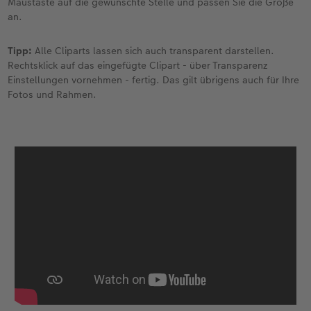
Maustaste auf die gewünschte Stelle und passen Sie die Größe
an.
Fotobuch erstellen
Neuheiten
Neuheiten
Retro Minis
Neuheiten
Neuheiten
CEWE Magazin
Tipp:
Alle Cliparts lassen sich auch transparent darstellen.
Neuheiten
Extras
Extras
CEWE myPhotos
Neuheiten
Rechtsklick auf das eingefügte Clipart - über Transparenz
Einstellungen vornehmen - fertig. Das gilt übrigens auch für Ihre
Fotos und Rahmen.