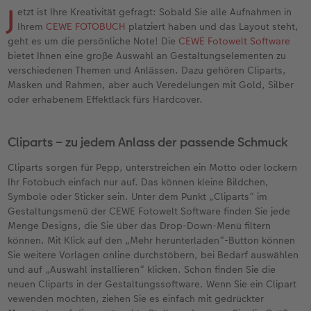
Erinnerungstasche
Fotocollage
Fotosets
Sofortfotos
Fototassen
Babykarten
Silikonhüllen
Wandkalender Fineline
für Männer
Baby
Neue Funktionen
J
etzt ist Ihre Kreativität gefragt: Sobald Sie alle Aufnahmen in
Ihrem
CEWE FOTOBUCH
platziert haben und das Layout steht,
en
Personalisierter Schuber
hexxas
Fotosticker
Sofortsticker
Emaille Becher
Geburtskarten
Handykette
Kundenbeispiele
für Frauen
Erste Schritte
Erste Schritte
geht es um die persönliche Note! Die
CEWE Fotowelt Software
bietet Ihnen eine große Auswahl an Gestaltungselementen zu
verschiedenen Themen und Anlässen. Dazu gehören Cliparts,
Bestellwege
Acrylglas
Art Prints
Sofortfotos mit Rahmen
Trinkflasche
Taufkarten
Kunststoffhüllen
Papierqualitäten
für Freundinnen
Kreative Ideen mit Sofortfotos
Softwaretipps
Masken und Rahmen, aber auch Veredelungen mit Gold, Silber
oder erhabenem Effektlack fürs Hardcover.
Inspiration
Alu Dibond
Premium Poster
Sofortfotos mit Text
Dekoration
Postkarten
Lederhüllen
Bestellwege
für Kinder
Videotutorials
Gestaltungsideen
Jahrbuch
Gallery Print
Rahmen
Sofortfotos mit Design
Schule & Büro
Fotokarten
Holzhüllen
Designvorlagen
für Großeltern
Fotobuch für Anfänger
Cliparts – zu jedem Anlass der passende Schmuck
r
Cliparts sorgen für Pepp, unterstreichen ein Motto oder lockern
Reisefotobuch
Hartschaum
Fotogrößen & Formate
Sofortfotostreifen
Textilien
Digitale Grußkarte
Bio-based Case
Kalender mit fertigem Design
für Tierfreunde
Softwaretipps
Ihr Fotobuch einfach nur auf. Das können kleine Bildchen,
Symbole oder Sticker sein. Unter dem Punkt „Cliparts“ im
Kundenbeispiele
Mehrteiler
Bestellwege
Sofortfotogrußkarten
Art Prints
Bestellwege
Mit Design
Gestaltungsideen
Einfach & schnell gestaltet
Videotutorials
Gestaltungsmenü der CEWE Fotowelt Software finden Sie jede
Menge Designs, die Sie über das Drop-Down-Menü filtern
Webinare & VHS
Bestellwege
Last Minute Fotos
Sofortfotosets
Faber-Castell
Papierqualitäten
Bestellwege
CEWE myPhotos
Besondere Geschenkideen
Anleitungen & Hilfe
können. Mit Klick auf den „Mehr herunterladen“-Button können
Sie weitere Vorlagen online durchstöbern, bei Bedarf auswählen
und auf „Auswahl installieren“ klicken. Schon finden Sie die
Fotobuch für Anfänger
Ideen zur Wandgestaltung
CEWE myPhotos
Sofortfotocollagen
Foto-Geschenkbox
Weitere Anlässe
Inspiration
Neuheiten
CEWE myPhotos
Fototipps
neuen Cliparts in der Gestaltungssoftware. Wenn Sie ein Clipart
vewenden möchten, ziehen Sie es einfach mit gedrückter
Erste Schritte
CEWE myPhotos
Fotos digitalisieren
Mehrteilige Sofortfotos
CEWE Geschenkgutschein
CEWE myPhotos
Neuheiten
Extras
Fotowettbewerbe