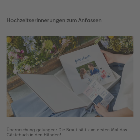
Fotobuch erstellen
Neuheiten
Neuheiten
Retro Minis
Neuheiten
Neuheiten
CEWE Magazin
Hochzeitserinnerungen zum Anfassen
Neuheiten
Extras
Extras
CEWE myPhotos
Neuheiten
Überraschung gelungen: Die Braut hält zum ersten Mal das
Gästebuch in den Händen!