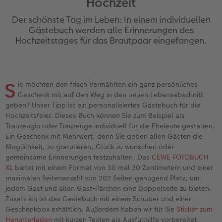
Hochzeit
Erinnerungstasche
Fotocollage
Fotosets
Sofortfotos
Fototassen
Babykarten
Silikonhüllen
Wandkalender Fineline
für Männer
Baby
Neue Funktionen
Der schönste Tag im Leben: In einem individuellen
en
Personalisierter Schuber
hexxas
Fotosticker
Sofortsticker
Emaille Becher
Geburtskarten
Handykette
Kundenbeispiele
für Frauen
Erste Schritte
Erste Schritte
Gästebuch werden alle Erinnerungen des
Hochzeitstages für das Brautpaar eingefangen.
Bestellwege
Acrylglas
Art Prints
Sofortfotos mit Rahmen
Trinkflasche
Taufkarten
Kunststoffhüllen
Papierqualitäten
für Freundinnen
Kreative Ideen mit Sofortfotos
Softwaretipps
Inspiration
Alu Dibond
Premium Poster
Sofortfotos mit Text
Dekoration
Postkarten
Lederhüllen
Bestellwege
für Kinder
Gestaltungsideen
Videotutorials
S
ie möchten den frisch Vermählten ein ganz persönliches
Geschenk mit auf den Weg in den neuen Lebensabschnitt
Jahrbuch
Gallery Print
Rahmen
Sofortfotos mit Design
Schule & Büro
Fotokarten
Holzhüllen
Designvorlagen
für Großeltern
Fotobuch für Anfänger
geben? Unser Tipp ist ein personalisiertes Gästebuch für die
r
Hochzeitsfeier. Dieses Buch können Sie zum Beispiel als
Reisefotobuch
Hartschaum
Fotogrößen & Formate
Sofortfotostreifen
Textilien
Digitale Grußkarte
Bio-based Case
Kalender mit fertigem Design
für Tierfreunde
Softwaretipps
Trauzeugin oder Trauzeuge individuell für die Eheleute gestalten.
Ein Geschenk mit Mehrwert, denn Sie geben allen Gästen die
Kundenbeispiele
Mehrteiler
Bestellwege
Sofortfotogrußkarten
Art Prints
Bestellwege
Mit Design
Gestaltungsideen
Einfach & schnell gestaltet
Videotutorials
Möglichkeit, zu gratulieren, Glück zu wünschen oder
gemeinsame Erinnerungen festzuhalten. Das
CEWE FOTOBUCH
XL
bietet mit einem Format von 30 mal 30 Zentimetern und einer
Webinare & VHS
Bestellwege
Last Minute Fotos
Sofortfotosets
Faber-Castell
Papierqualitäten
Bestellwege
CEWE myPhotos
Besondere Geschenkideen
Anleitungen & Hilfe
maximalen Seitenanzahl von 202 Seiten genügend Platz, um
jedem Gast und allen Gast-Pärchen eine Doppelseite zu bieten.
Fotobuch für Anfänger
Ideen zur Wandgestaltung
CEWE myPhotos
Sofortfotocollagen
Foto-Geschenkbox
Weitere Anlässe
Inspiration
Neuheiten
CEWE myPhotos
Fototipps
Zusätzlich ist das Gästebuch mit einem Schuber und einer
Geschenkbox erhältlich. Außerdem haben wir für Sie
Sticker zum
Erste Schritte
CEWE myPhotos
Fotos digitalisieren
Mehrteilige Sofortfotos
CEWE Geschenkgutschein
CEWE myPhotos
Neuheiten
Extras
Fotowettbewerbe
Herunterladen
mit kurzen Texten als Ausfüllhilfe vorbereitet.