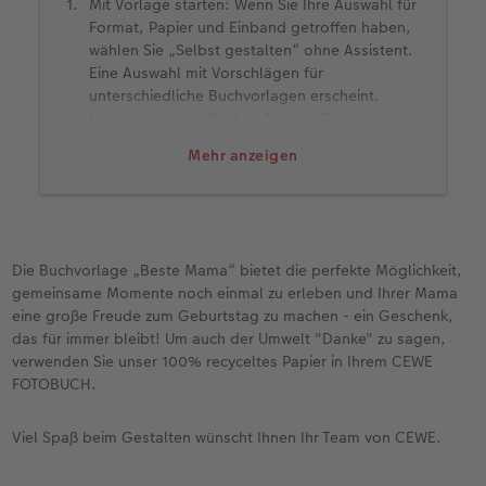
Mit Vorlage starten: Wenn Sie Ihre Auswahl für
Format, Papier und Einband getroffen haben,
wählen Sie „Selbst gestalten“ ohne Assistent.
Eine Auswahl mit Vorschlägen für
unterschiedliche Buchvorlagen erscheint.
Vorlage wählen: Suchen Sie eine Buchvorlage
aus und klicken Sie auf „Auswahl verwenden“.
Mehr anzeigen
Ziehen Sie die Vorlage auf den Arbeitsbereich.
Das Layout wird auf Ihr gesamtes Buch
angewendet.
Mehr Vorlagen zum Download: Nicht alle
Designs sind von Anfang an in Ihrer
CEWE
Die Buchvorlage „Beste Mama“ bietet die perfekte Möglichkeit,
Fotowelt Software
vorinstalliert. Drücken Sie
gemeinsame Momente noch einmal zu erleben und Ihrer Mama
auf „Mehr herunterladen“, um weitere
eine große Freude zum Geburtstag zu machen - ein Geschenk,
attraktive Designs zu downloaden.
das für immer bleibt! Um auch der Umwelt "Danke" zu sagen,
Fotos und Texte platzieren: Jetzt müssen Sie
verwenden Sie unser 100% recyceltes Papier in Ihrem CEWE
lediglich die Platzhalter füllen. Klicken Sie auf
FOTOBUCH.
„Fotos & Videos“, um die passenden Inhalte
auszuwählen.
Viel Spaß beim Gestalten wünscht Ihnen Ihr Team von CEWE.