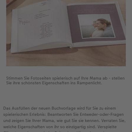
Fotobuch erstellen
Neuheiten
Neuheiten
Retro Minis
Neuheiten
Neuheiten
CEWE Magazin
Neuheiten
Extras
Extras
CEWE myPhotos
Neuheiten
Stimmen Sie Fotoseiten spielerisch auf Ihre Mama ab - stellen
Sie ihre schönsten Eigenschaften ins Rampenlicht.
Das Ausfüllen der neuen Buchvorlage wird für Sie zu einem
spielerischen Erlebnis: Beantworten Sie Entweder-oder-Fragen
und zeigen Sie Ihrer Mama, wie gut Sie sie kennen. Verraten Sie,
welche Eigenschaften von ihr so einzigartig sind. Verspielte