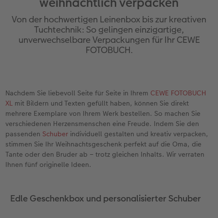
weihnachtlich verpacken
Erinnerungstasche
Fotocollage
Fotosets
Sofortfotos
Fototassen
Babykarten
Silikonhüllen
Wandkalender Fineline
für Männer
Baby
Neue Funktionen
Von der hochwertigen Leinenbox bis zur kreativen
en
Personalisierter Schuber
hexxas
Fotosticker
Sofortsticker
Emaille Becher
Geburtskarten
Handykette
Kundenbeispiele
für Frauen
Erste Schritte
Erste Schritte
Tuchtechnik: So gelingen einzigartige,
unverwechselbare Verpackungen für Ihr CEWE
FOTOBUCH.
Bestellwege
Acrylglas
Art Prints
Sofortfotos mit Rahmen
Trinkflasche
Taufkarten
Kunststoffhüllen
Papierqualitäten
für Freundinnen
Kreative Ideen mit Sofortfotos
Softwaretipps
Inspiration
Alu Dibond
Premium Poster
Sofortfotos mit Text
Dekoration
Postkarten
Lederhüllen
Bestellwege
für Kinder
Gestaltungsideen
Videotutorials
Nachdem Sie liebevoll Seite für Seite in Ihrem
CEWE FOTOBUCH
Jahrbuch
Gallery Print
Rahmen
Sofortfotos mit Design
Schule & Büro
Fotokarten
Holzhüllen
Designvorlagen
für Großeltern
Fotobuch für Anfänger
XL
mit Bildern und Texten gefüllt haben, können Sie direkt
r
mehrere Exemplare von Ihrem Werk bestellen. So machen Sie
Reisefotobuch
Hartschaum
Fotogrößen & Formate
Sofortfotostreifen
Textilien
Digitale Grußkarte
Bio-based Case
Kalender mit fertigem Design
für Tierfreunde
Softwaretipps
verschiedenen Herzensmenschen eine Freude. Indem Sie den
passenden
Schuber
individuell gestalten und kreativ verpacken,
Kundenbeispiele
Mehrteiler
Bestellwege
Sofortfotogrußkarten
Art Prints
Bestellwege
Mit Design
Gestaltungsideen
Einfach & schnell gestaltet
Videotutorials
stimmen Sie Ihr Weihnachtsgeschenk perfekt auf die Oma, die
Tante oder den Bruder ab – trotz gleichen Inhalts. Wir verraten
Ihnen fünf originelle Ideen.
Webinare & VHS
Bestellwege
Last Minute Fotos
Sofortfotosets
Faber-Castell
Papierqualitäten
Bestellwege
CEWE myPhotos
Besondere Geschenkideen
Anleitungen & Hilfe
Fotobuch für Anfänger
Ideen zur Wandgestaltung
CEWE myPhotos
Sofortfotocollagen
Foto-Geschenkbox
Weitere Anlässe
Inspiration
Neuheiten
CEWE myPhotos
Fototipps
Edle Geschenkbox und personalisierter Schuber
Erste Schritte
CEWE myPhotos
Fotos digitalisieren
Mehrteilige Sofortfotos
CEWE Geschenkgutschein
CEWE myPhotos
Neuheiten
Extras
Fotowettbewerbe