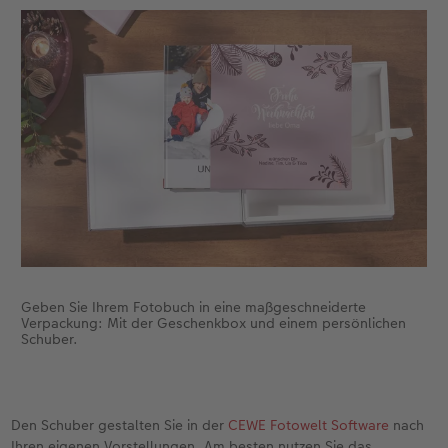
Fotobuch erstellen
Neuheiten
Neuheiten
Retro Minis
Neuheiten
Neuheiten
CEWE Magazin
Neuheiten
Extras
Extras
CEWE myPhotos
Neuheiten
Geben Sie Ihrem Fotobuch in eine maßgeschneiderte
Verpackung: Mit der Geschenkbox und einem persönlichen
Schuber.
Den Schuber gestalten Sie in der
CEWE Fotowelt Software
nach
Ihren eigenen Vorstellungen. Am besten nutzen Sie das