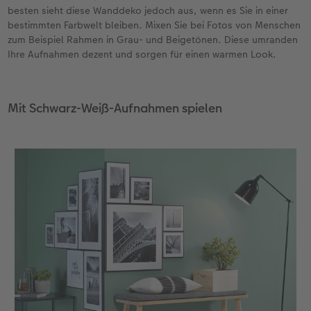
besten sieht diese Wanddeko jedoch aus, wenn es Sie in einer
bestimmten Farbwelt bleiben. Mixen Sie bei Fotos von Menschen
Fotobuch erstellen
Neuheiten
Neuheiten
Retro Minis
Neuheiten
Neuheiten
CEWE Magazin
zum Beispiel Rahmen in Grau- und Beigetönen. Diese umranden
Ihre Aufnahmen dezent und sorgen für einen warmen Look.
Neuheiten
Extras
Extras
CEWE myPhotos
Neuheiten
Mit Schwarz-Weiß-Aufnahmen spielen