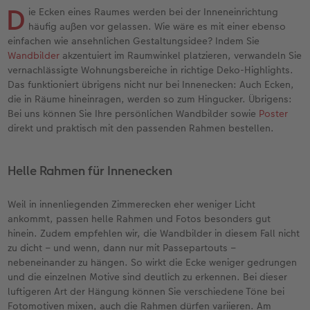
Erinnerungstasche
Fotocollage
Fotosets
Sofortfotos
Fototassen
Babykarten
Silikonhüllen
Wandkalender Fineline
für Männer
Baby
Neue Funktionen
D
ie Ecken eines Raumes werden bei der Inneneinrichtung
häufig außen vor gelassen. Wie wäre es mit einer ebenso
en
Personalisierter Schuber
hexxas
Fotosticker
Sofortsticker
Emaille Becher
Geburtskarten
Handykette
Kundenbeispiele
für Frauen
Erste Schritte
Erste Schritte
einfachen wie ansehnlichen Gestaltungsidee? Indem Sie
Wandbilder
akzentuiert im Raumwinkel platzieren, verwandeln Sie
vernachlässigte Wohnungsbereiche in richtige Deko-Highlights.
Bestellwege
Acrylglas
Art Prints
Sofortfotos mit Rahmen
Trinkflasche
Taufkarten
Kunststoffhüllen
Papierqualitäten
für Freundinnen
Kreative Ideen mit Sofortfotos
Softwaretipps
Das funktioniert übrigens nicht nur bei Innenecken: Auch Ecken,
die in Räume hineinragen, werden so zum Hingucker. Übrigens:
Inspiration
Alu Dibond
Premium Poster
Sofortfotos mit Text
Dekoration
Postkarten
Lederhüllen
Bestellwege
für Kinder
Gestaltungsideen
Videotutorials
Bei uns können Sie Ihre persönlichen Wandbilder sowie
Poster
direkt und praktisch mit den passenden Rahmen bestellen.
Jahrbuch
Gallery Print
Rahmen
Sofortfotos mit Design
Schule & Büro
Fotokarten
Holzhüllen
Designvorlagen
für Großeltern
Fotobuch für Anfänger
r
Helle Rahmen für Innenecken
Reisefotobuch
Hartschaum
Fotogrößen & Formate
Sofortfotostreifen
Textilien
Digitale Grußkarte
Bio-based Case
Kalender mit fertigem Design
für Tierfreunde
Softwaretipps
Weil in innenliegenden Zimmerecken eher weniger Licht
Kundenbeispiele
Mehrteiler
Bestellwege
Sofortfotogrußkarten
Art Prints
Bestellwege
Mit Design
Gestaltungsideen
Einfach & schnell gestaltet
Videotutorials
ankommt, passen helle Rahmen und Fotos besonders gut
hinein. Zudem empfehlen wir, die Wandbilder in diesem Fall nicht
Webinare & VHS
Bestellwege
Last Minute Fotos
Sofortfotosets
Faber-Castell
Papierqualitäten
Bestellwege
CEWE myPhotos
Besondere Geschenkideen
Anleitungen & Hilfe
zu dicht – und wenn, dann nur mit Passepartouts –
nebeneinander zu hängen. So wirkt die Ecke weniger gedrungen
Fotobuch für Anfänger
Ideen zur Wandgestaltung
CEWE myPhotos
Sofortfotocollagen
Foto-Geschenkbox
Weitere Anlässe
Inspiration
Neuheiten
CEWE myPhotos
Fototipps
und die einzelnen Motive sind deutlich zu erkennen. Bei dieser
luftigeren Art der Hängung können Sie verschiedene Töne bei
Erste Schritte
CEWE myPhotos
Fotos digitalisieren
Mehrteilige Sofortfotos
CEWE Geschenkgutschein
CEWE myPhotos
Neuheiten
Extras
Fotowettbewerbe
Fotomotiven mixen, auch die Rahmen dürfen variieren. Am